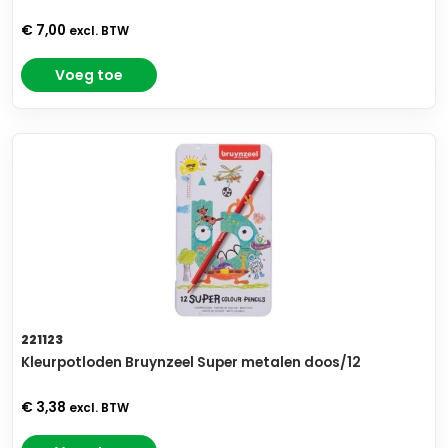
€ 7,00
excl. BTW
Voeg toe
221123
Kleurpotloden Bruynzeel Super metalen doos/12
€ 3,38
excl. BTW