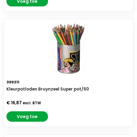
Voeg toe
399311
Kleurpotloden Bruynzeel Super pot/60
€ 16,87
excl. BTW
Voeg toe