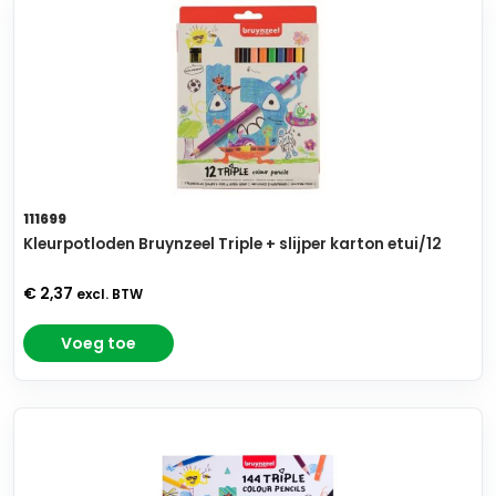
111699
Kleurpotloden Bruynzeel Triple + slijper karton etui/12
€ 2,37
excl. BTW
Voeg toe