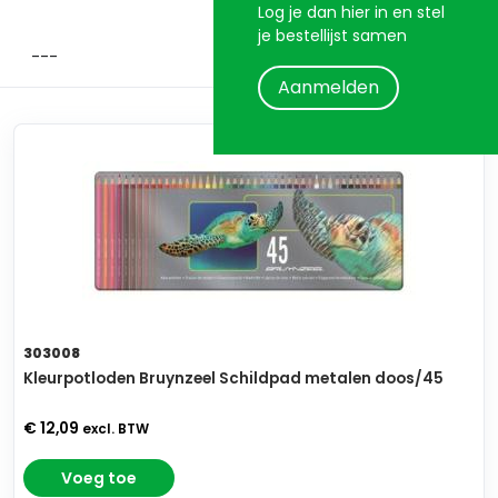
Log je dan hier in en stel
je bestellijst samen
Aanmelden
303008
Kleurpotloden Bruynzeel Schildpad metalen doos/45
€ 12,09
excl. BTW
Voeg toe