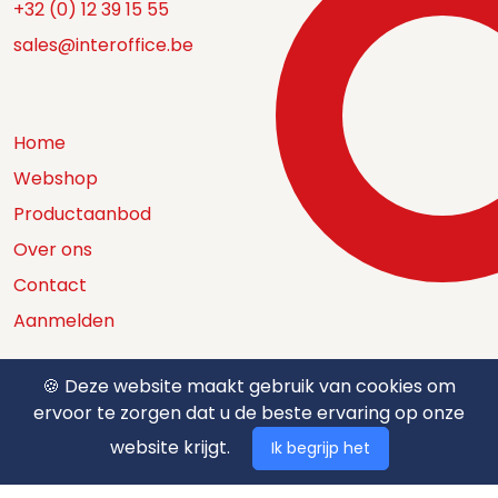
+32 (0) 12 39 15 55
sales@interoffice.be
Home
Webshop
Productaanbod
Over ons
Contact
Aanmelden
🍪 Deze website maakt gebruik van cookies om
ervoor te zorgen dat u de beste ervaring op onze
Catalogus
website krijgt.
Ik begrijp het
Nuttige documenten
Privacy policy