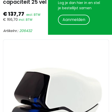
capaciteit 25 vel
Log je dan hier in en stel
je bestellijst samen
€ 137,77
excl. BTW
Aanmelden
€ 166,70
incl. BTW
Artikelnr.:
206432