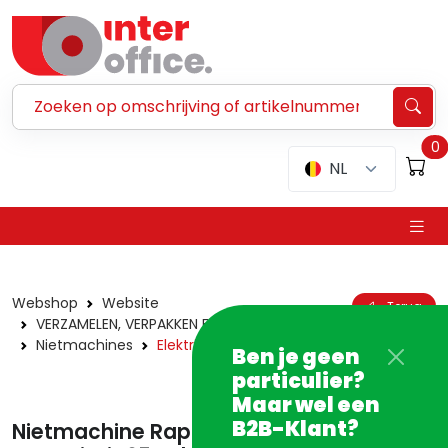
Zoeken ...
0
NL
Webshop
Website
Terug
VERZAMELEN, VERPAKKEN EN VERZENDEN
Nietmachines
Elektrisch
Ben je geen
particulier?
Maar wel een
B2B-Klant?
Nietmachine Rapid 5025E elektrisch