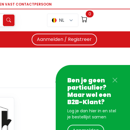
EEN VAST CONTACTPERSOON
0
NL
Aanmelden / Registreer
Ben je geen
particulier?
Maar wel een
B2B-Klant?
Log je dan hier in en stel
je bestellijst samen