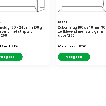
5
10034
slag 160 x 240 mm 100 g
Zakomslag 160 x 240 mm 90
levend met strip wit
zelfklevend met strip gems
/250
doos/250
,87
€ 25,35
excl. BTW
excl. BTW
Voeg toe
Voeg toe