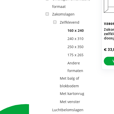
formaat
Zakomslagen
Zelfklevend
11380
Zakom
160 x 240
zelfk
doos
240 x 310
250 x 350
€ 33
175 x 265
Andere
formaten
Met balg of
blokbodem
Met kartonrug
Met venster
Luchtbelomslagen