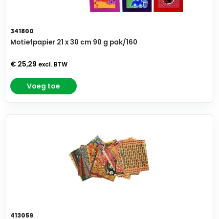
341800
Motiefpapier 21 x 30 cm 90 g pak/160
€ 25,29
excl. BTW
Voeg toe
413059