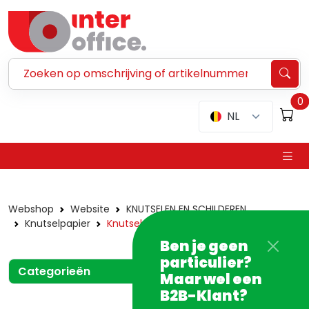
Zoeken ...
0
NL
Webshop
Website
KNUTSELEN EN SCHILDEREN
Knutselpapier
Knutselpapier divers
Ben je geen
particulier?
Categorieën
Maar wel een
B2B-Klant?