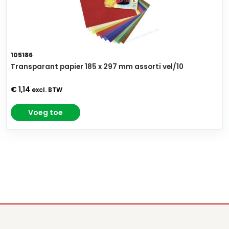
105186
Transparant papier 185 x 297 mm assorti vel/10
€ 1,14
excl. BTW
Voeg toe