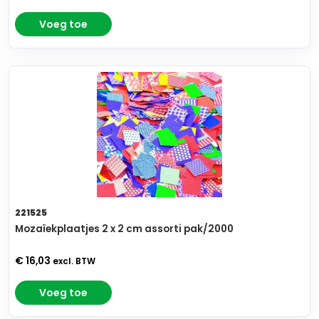
Voeg toe
221525
Mozaïekplaatjes 2 x 2 cm assorti pak/2000
€ 16,03
excl. BTW
Voeg toe