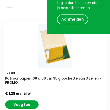
Log je dan hier in en stel
je bestellijst samen
Aanmelden
106191
Patroonpapier 100 x 150 cm 35 g pochette van 3 vellen -
PROMO
€ 1,28
excl. BTW
Voeg toe