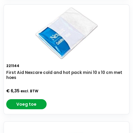
221144
First Aid Nexcare cold and hot pack mini 10 x 10 cm met
hoes
€ 6,35
excl. BTW
Voeg toe