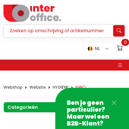
Zoeken ...
0
NL
Webshop
Website
HYGIËNE
EHBO
Ben je geen
Categorieën
particulier?
Maar wel een
B2B-Klant?