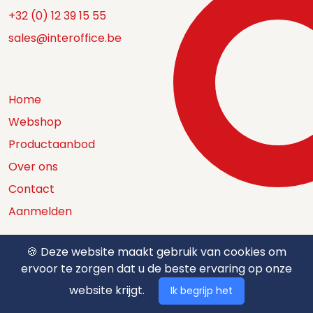
+32 (0) 12 39 15 55
sales@interoffice.be
Home
Webshop
Productaanbod
Over ons
Contact
Aanmelden
🍪 Deze website maakt gebruik van cookies om
ervoor te zorgen dat u de beste ervaring op onze
Catalogus
website krijgt.
Ik begrijp het
Nuttige documenten