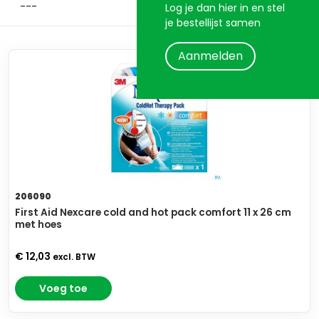
Log je dan hier in en stel
je bestellijst samen
Aanmelden
206090
First Aid Nexcare cold and hot pack comfort 11 x 26 cm
met hoes
€ 12,03
excl. BTW
Voeg toe