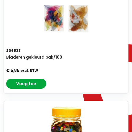
206533
Bladeren gekleurd pak/100
€ 5,85
excl. BTW
Voeg toe