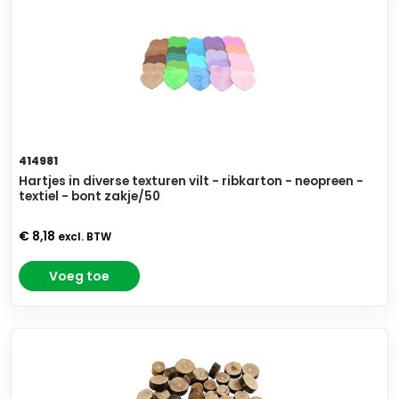
414981
Hartjes in diverse texturen vilt - ribkarton - neopreen -
textiel - bont zakje/50
€ 8,18
excl. BTW
Voeg toe