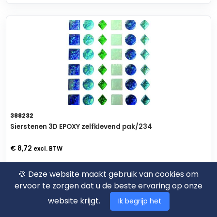
388232
Sierstenen 3D EPOXY zelfklevend pak/234
€ 8,72
excl. BTW
Voeg toe
🍪 Deze website maakt gebruik van cookies om
ervoor te zorgen dat u de beste ervaring op onze
website krijgt.
Ik begrijp het