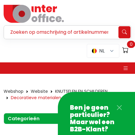
Zoeken ...
0
NL
Webshop
Website
KNUTSELEN EN SCHILDEREN
Decoratieve materialen
Ben je geen
particulier?
Categorieën
Maar wel een
B2B-Klant?