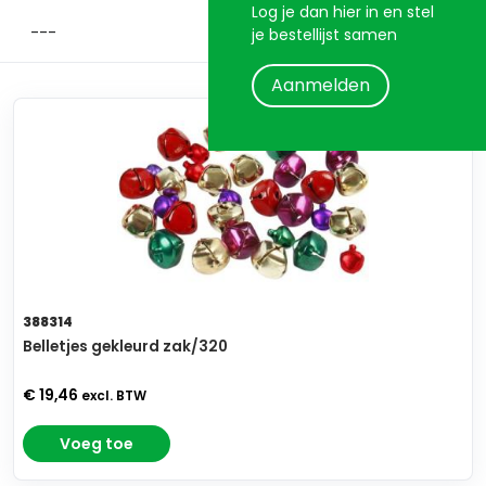
Log je dan hier in en stel
je bestellijst samen
Aanmelden
388314
Belletjes gekleurd zak/320
€ 19,46
excl. BTW
Voeg toe