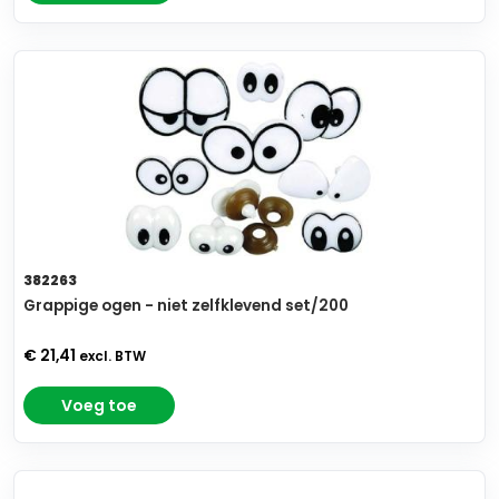
382263
Grappige ogen - niet zelfklevend set/200
€ 21,41
excl. BTW
Voeg toe