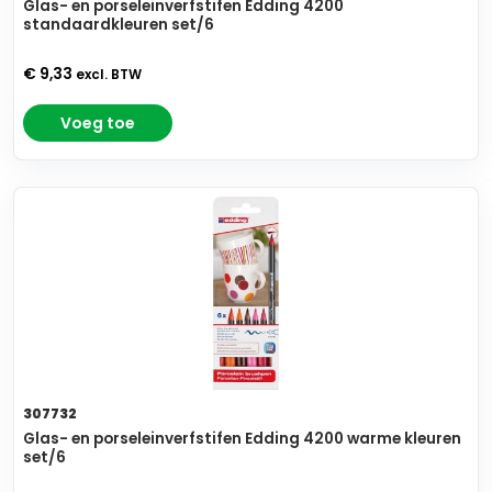
Glas- en porseleinverfstifen Edding 4200
standaardkleuren set/6
€ 9,33
excl. BTW
Voeg toe
307732
Glas- en porseleinverfstifen Edding 4200 warme kleuren
set/6