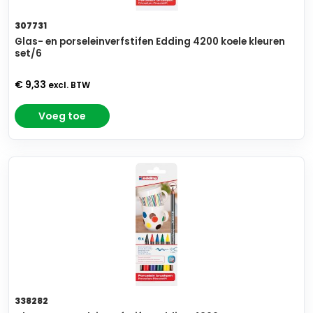
307731
Glas- en porseleinverfstifen Edding 4200 koele kleuren
set/6
€ 9,33
excl. BTW
Voeg toe
338282