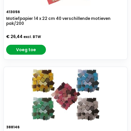
413056
Motiefpapier 14 x 22 cm 40 verschillende motieven
pak/200
€ 26,44
excl. BTW
Voeg toe
388146