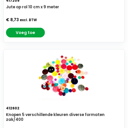
417209
Jute op rol 10 cm x 9 meter
€ 8,73
excl. BTW
Voeg toe
412602
Knopen 5 verschillende kleuren diverse formaten
zak/400