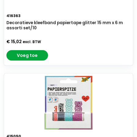
416363
Decoratieve kleefband papiertape glitter 15 mm x 6 m
assorti set/10
€ 15,02
excl. BTW
Voeg toe
415050