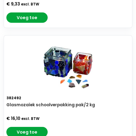
€ 9,33
excl. BTW
Voeg toe
382492
Glasmozaïek schoolverpakking pak/2 kg
€ 16,10
excl. BTW
Voeg toe