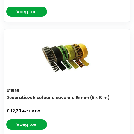
Voeg toe
411595
Decoratieve kleefband savanna 15 mm (6 x 10 m)
€ 12,30
excl. BTW
Voeg toe