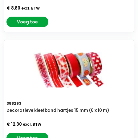
€ 8,80
excl. BTW
Voeg toe
388293
Decoratieve kleefband hartjes 15 mm (6 x 10 m)
€ 12,30
excl. BTW