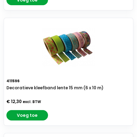
Voeg toe
411596
Decoratieve kleefband lente 15 mm (6 x 10 m)
€ 12,30
excl. BTW
Voeg toe