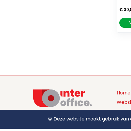
€ 30,
Home
Webs
Produ
🍪 Deze website maakt gebruik van c
+32 (0) 12 39 15 55
Over 
sales@interoffice.be
Conta