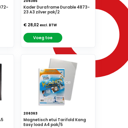
206385
872-
Kader Duraframe Durable 4873-
23 A3 zilver pak/2
€ 28,02
excl. BTW
Voeg toe
206363
A5
Magnetisch etui Tarifold Kang
Easy load A4 pak/5