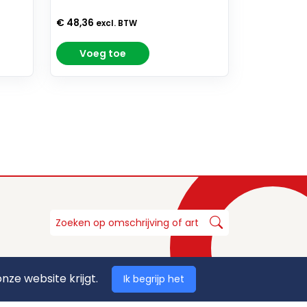
€ 48,36
excl. BTW
Voeg toe
nze website krijgt.
Ik begrijp het