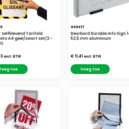
95
409417
 zelfklevend Tarifold
Deurbord Durable Info Sign 1
to A4 geel/zwart set/2 -
52,5 mm aluminium
MO
53
€ 11,41
excl. BTW
excl. BTW
Voeg toe
Voeg toe