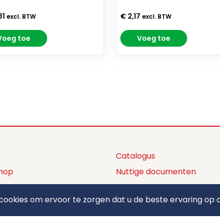
81
€ 2,17
excl. BTW
excl. BTW
Voeg toe
Voeg toe
Catalogus
hop
Nuttige documenten
ctaanbod
Privacy policy
ookies om ervoor te zorgen dat u de beste ervaring op o
ons
Algemene voorwaarden
ct