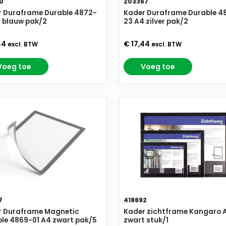
0
203367
 Duraframe Durable 4872-
Kader Duraframe Durable 4
 blauw pak/2
23 A4 zilver pak/2
44
€ 17,44
excl. BTW
excl. BTW
Voeg toe
Voeg toe
7
418692
r Duraframe Magnetic
Kader zichtframe Kangaro 
le 4869-01 A4 zwart pak/5
zwart stuk/1