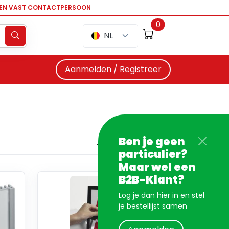
EEN VAST CONTACTPERSOON
0
NL
Aanmelden / Registreer
Ben je geen
particulier?
Maar wel een
B2B-Klant?
Log je dan hier in en stel
je bestellijst samen