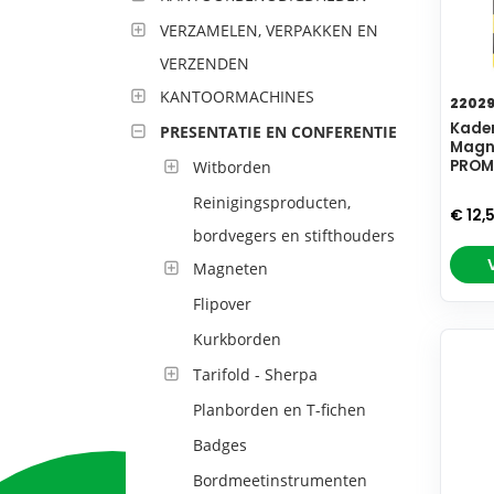
VERZAMELEN, VERPAKKEN EN
VERZENDEN
KANTOORMACHINES
2202
Kader
PRESENTATIE EN CONFERENTIE
Magne
PRO
Witborden
Reinigingsproducten,
€ 12,
bordvegers en stifthouders
Magneten
Flipover
Kurkborden
Tarifold - Sherpa
Planborden en T-fichen
Badges
Bordmeetinstrumenten