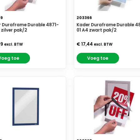
69
203366
 Duraframe Durable 4871-
Kader Duraframe Durable 4
 zilver pak/2
01 A4 zwart pak/2
09
€ 17,44
excl. BTW
excl. BTW
Voeg toe
Voeg toe