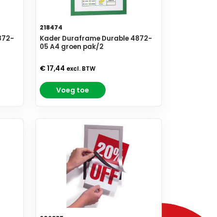
218474
872-
Kader Duraframe Durable 4872-
05 A4 groen pak/2
€ 17,44
excl. BTW
Voeg toe