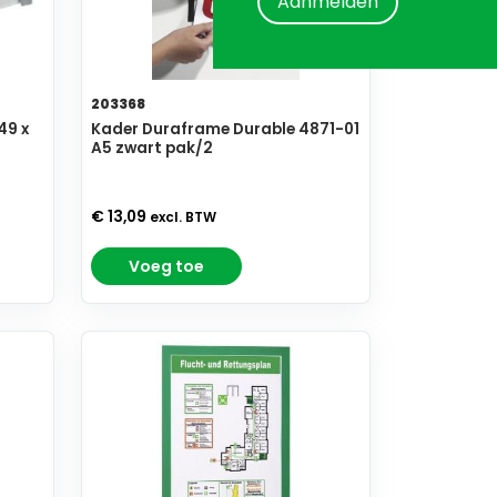
Aanmelden
203368
49 x
Kader Duraframe Durable 4871-01
A5 zwart pak/2
€ 13,09
excl. BTW
Voeg toe