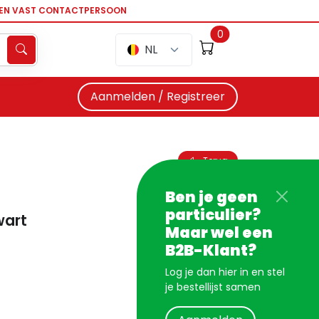
EEN VAST CONTACTPERSOON
0
NL
Aanmelden / Registreer
Terug
Ben je geen
particulier?
wart
Maar wel een
B2B-Klant?
Log je dan hier in en stel
je bestellijst samen