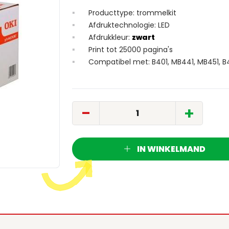
Producttype: trommelkit
Afdruktechnologie: LED
Afdrukkleur:
zwart
Print tot 25000 pagina's
Compatibel met: B401, MB441, MB451, 
-
+
IN WINKELMAND