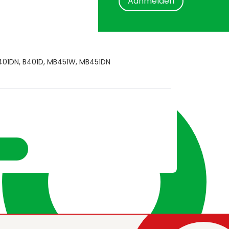
Aanmelden
B401DN, B401D, MB451W, MB451DN