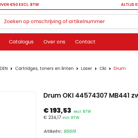
OVEN €50 EXCL. BTW
ALTIJD 
Zoeken ...
Catalogus
Over ons
Contact
DEN
Cartridges, toners en linten
Laser
Oki
Drum
Drum OKI 44574307 MB441 z
€ 193,53
excl. BTW
€ 234,17
incl. BTW
Artikelnr.:
86619