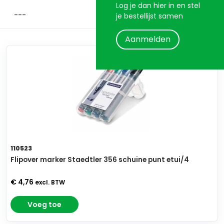
Log je dan hier in en stel
je bestellijst samen
Aanmelden
110523
Flipover marker Staedtler 356 schuine punt etui/4
€ 4,76
excl. BTW
Voeg toe