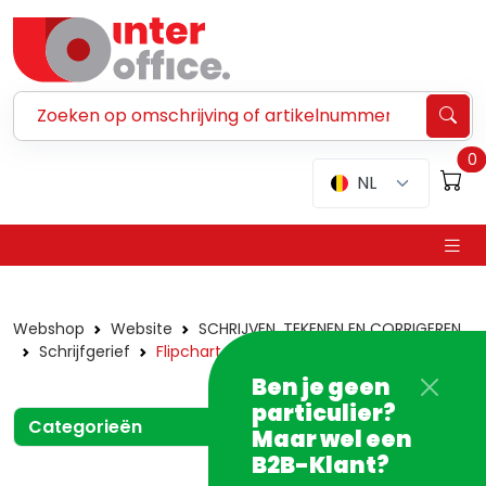
Zoeken ...
0
NL
Webshop
Website
SCHRIJVEN, TEKENEN EN CORRIGEREN
Schrijfgerief
Flipchart markers
Ben je geen
particulier?
Categorieën
Maar wel een
B2B-Klant?