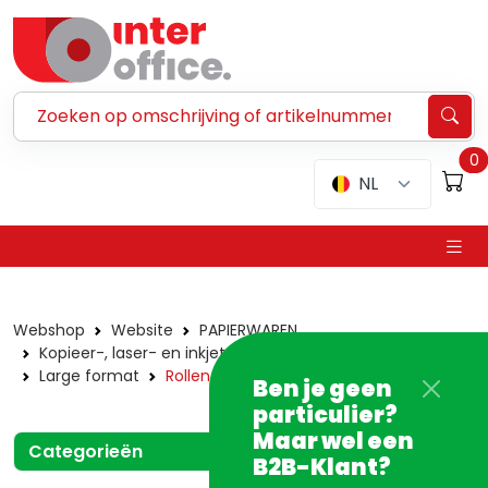
Zoeken ...
0
NL
Webshop
Website
PAPIERWAREN
Kopieer-, laser- en inkjetpapier
Wit papier
Large format
Rollen
Ben je geen
particulier?
Maar wel een
Categorieën
B2B-Klant?