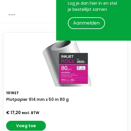
Log je dan hier in en stel
je bestellijst samen
Aanmelden
101927
Plotpapier 914 mm x 50 m 80 g
€ 17,20
excl. BTW
Voeg toe