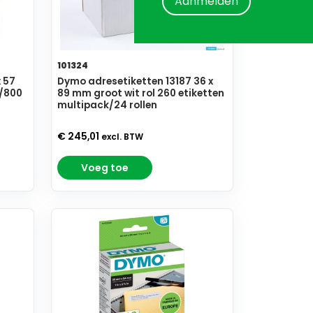
Aanmelden
101324
 57
Dymo adresetiketten 13187 36 x
/800
89 mm groot wit rol 260 etiketten
multipack/24 rollen
€ 245,01
excl. BTW
Voeg toe