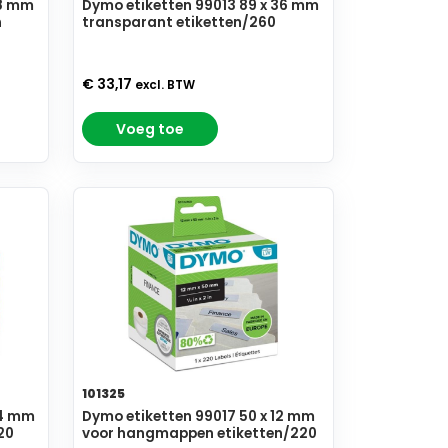
28 mm
Dymo etiketten 99013 89 x 36 mm
n
transparant etiketten/260
€ 33,17
excl. BTW
Voeg toe
101325
54 mm
Dymo etiketten 99017 50 x 12 mm
20
voor hangmappen etiketten/220