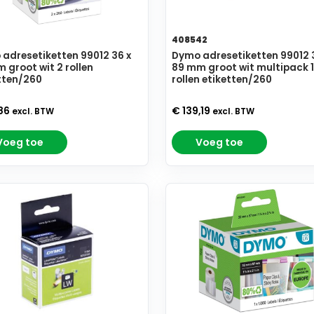
7
408542
adresetiketten 99012 36 x
Dymo adresetiketten 99012 
 groot wit 2 rollen
89 mm groot wit multipack 
tten/260
rollen etiketten/260
,86
€ 139,19
excl. BTW
excl. BTW
Voeg toe
Voeg toe