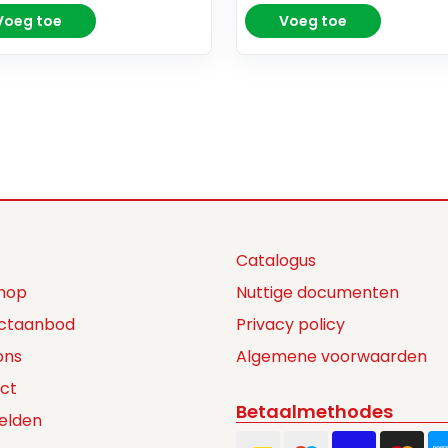
Voeg toe
Voeg toe
Catalogus
hop
Nuttige documenten
ctaanbod
Privacy policy
ons
Algemene voorwaarden
ct
Betaalmethodes
elden