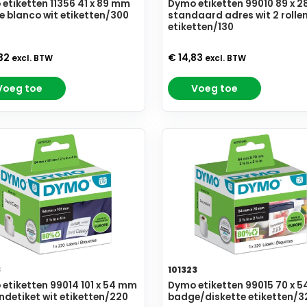
etiketten 11356 41 x 89 mm
Dymo etiketten 99010 89 x 
 blanco wit etiketten/300
standaard adres wit 2 rolle
etiketten/130
,32
€ 14,83
excl. BTW
excl. BTW
Voeg toe
Voeg toe
8
101323
etiketten 99014 101 x 54 mm
Dymo etiketten 99015 70 x 
ndetiket wit etiketten/220
badge/diskette etiketten/3