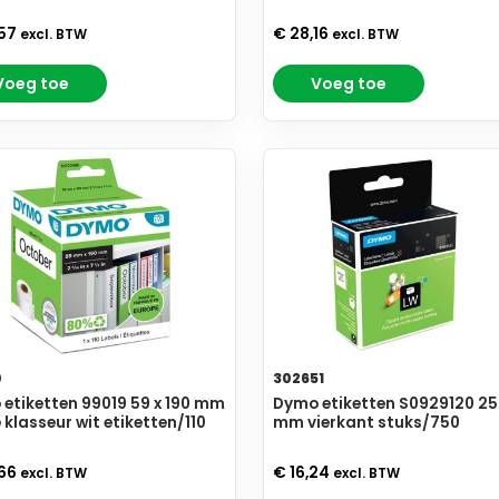
,57
€ 28,16
excl. BTW
excl. BTW
Voeg toe
Voeg toe
0
302651
etiketten 99019 59 x 190 mm
Dymo etiketten S0929120 25 
 klasseur wit etiketten/110
mm vierkant stuks/750
,66
€ 16,24
excl. BTW
excl. BTW