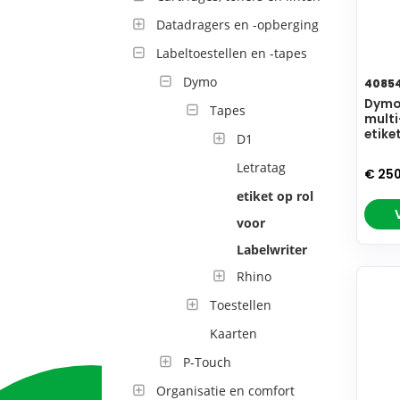
Datadragers en -opberging
Labeltoestellen en -tapes
Dymo
4085
Dymo 
Tapes
multi
etike
D1
Letratag
€ 25
etiket op rol
voor
Labelwriter
Rhino
Toestellen
Kaarten
P-Touch
Organisatie en comfort