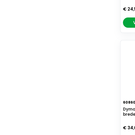
€ 24
6086
Dymo 
brede
€ 34