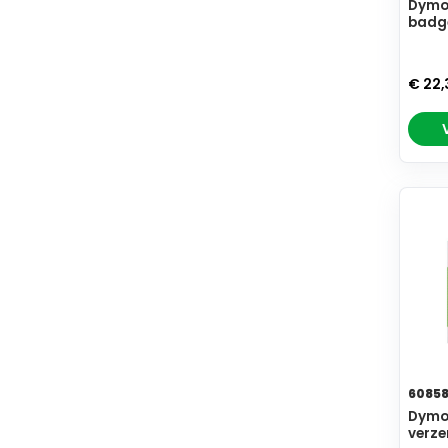
Dymo 
badge
€ 22
6085
Dymo 
verze