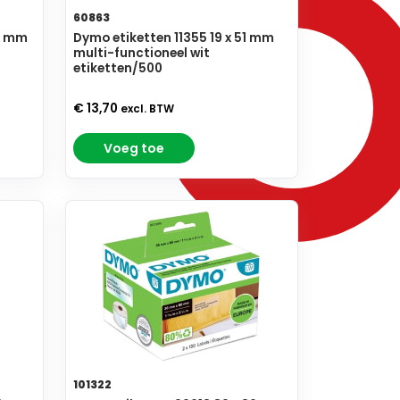
60863
32 mm
Dymo etiketten 11355 19 x 51 mm
multi-functioneel wit
etiketten/500
€ 13,70
excl. BTW
Voeg toe
101322