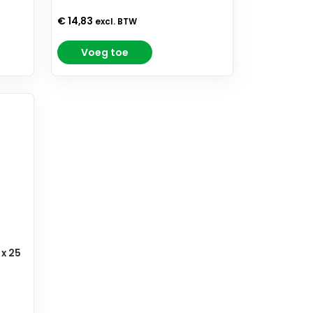
€ 14,83
excl. BTW
Voeg toe
x 25