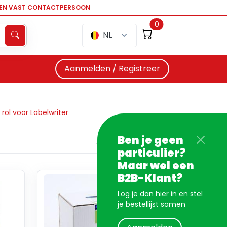
EEN VAST CONTACTPERSOON
0
NL
Aanmelden / Registreer
 rol voor Labelwriter
Ben je geen
particulier?
Maar wel een
B2B-Klant?
Log je dan hier in en stel
je bestellijst samen