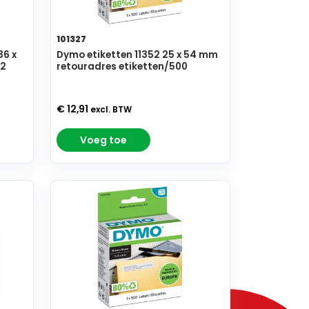
101327
36 x
Dymo etiketten 11352 25 x 54 mm
12
retouradres etiketten/500
€ 12,91
excl. BTW
Voeg toe