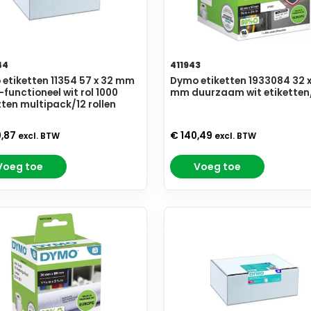
44
411943
etiketten 11354 57 x 32 mm
Dymo etiketten 1933084 32 x
-functioneel wit rol 1000
mm duurzaam wit etiketten
tten multipack/12 rollen
0,87
€ 140,49
excl. BTW
excl. BTW
Voeg toe
Voeg toe