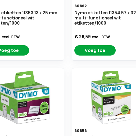
60862
etiketten 11353 13 x 25 mm
Dymo etiketten 11354 57 x 
-functioneel wit
multi-functioneel wit
tten/1000
etiketten/1000
3
€ 29,59
excl. BTW
excl. BTW
Voeg toe
Voeg toe
4
60856