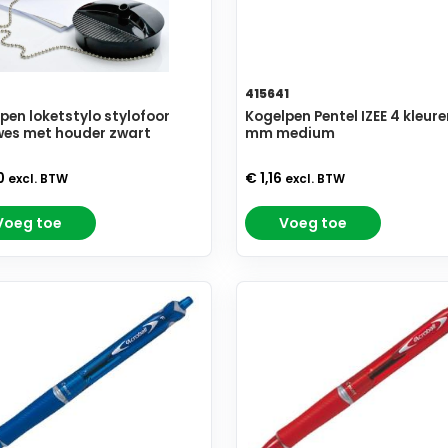
415641
pen loketstylo stylofoor
Kogelpen Pentel IZEE 4 kleuren
wes met houder zwart
mm medium
0
€ 1,16
excl. BTW
excl. BTW
Voeg toe
Voeg toe