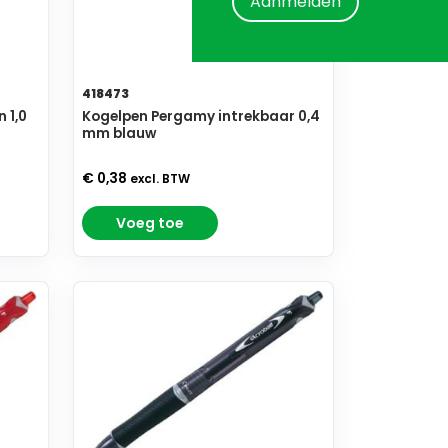
Aanmelden
418473
 1,0
Kogelpen Pergamy intrekbaar 0,4
mm blauw
€ 0,38
excl. BTW
Voeg toe