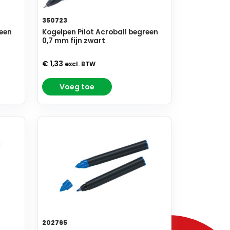
350723
reen
Kogelpen Pilot Acroball begreen
0,7 mm fijn zwart
€ 1,33
excl. BTW
Voeg toe
202765