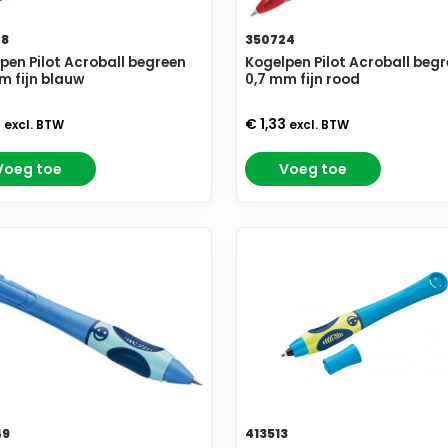
28
350724
pen Pilot Acroball begreen
Kogelpen Pilot Acroball beg
m fijn blauw
0,7 mm fijn rood
3
€ 1,33
excl. BTW
excl. BTW
Voeg toe
Voeg toe
49
413513