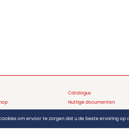
Catalogus
hop
Nuttige documenten
ctaanbod
Privacy policy
ookies om ervoor te zorgen dat u de beste ervaring op o
ons
Algemene voorwaarden