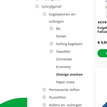
Schrijfgerief
Kogelpennen en -
vullingen
42178
Kogel
Bic
Fello
Parker
€ 6,6
Vulling kogelpen
Staedtler
Schneider
Economy
Overige merken
Paper mate
Permanente stiften
Fluostiften
Rollers en -vullingen