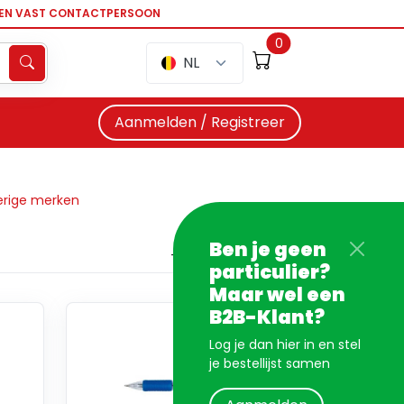
EEN VAST CONTACTPERSOON
0
NL
Aanmelden / Registreer
rige merken
Ben je geen
particulier?
Maar wel een
B2B-Klant?
Log je dan hier in en stel
je bestellijst samen