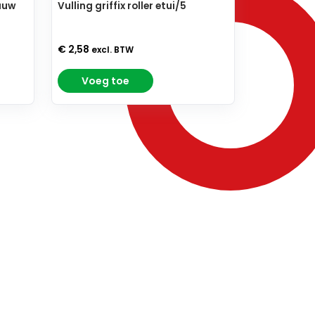
lauw
Vulling griffix roller etui/5
€ 2,58
excl. BTW
Voeg toe