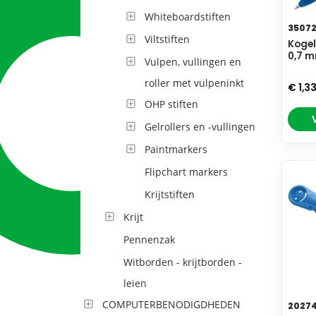
Whiteboardstiften
3507
Viltstiften
Kogel
0,7 m
Vulpen, vullingen en
roller met vulpeninkt
€ 1,3
OHP stiften
Gelrollers en -vullingen
Paintmarkers
Flipchart markers
Krijtstiften
Krijt
Pennenzak
Witborden - krijtborden -
leien
COMPUTERBENODIGDHEDEN
2027