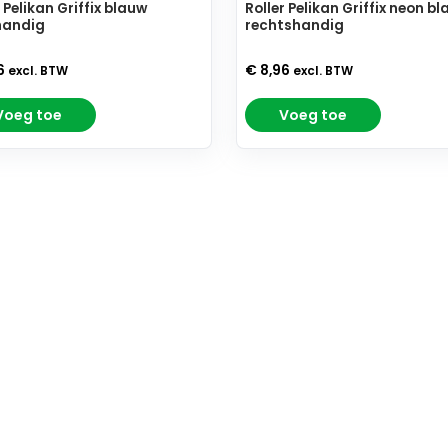
r Pelikan Griffix blauw
Roller Pelikan Griffix neon b
handig
rechtshandig
6
€ 8,96
excl. BTW
excl. BTW
Voeg toe
Voeg toe