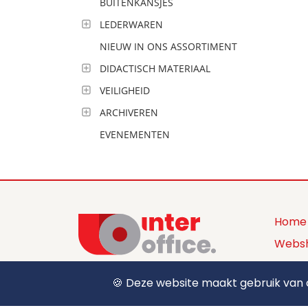
BUITENKANSJES
LEDERWAREN
NIEUW IN ONS ASSORTIMENT
DIDACTISCH MATERIAAL
VEILIGHEID
ARCHIVEREN
EVENEMENTEN
Home
Webs
Produ
🍪 Deze website maakt gebruik van c
+32 (0) 12 39 15 55
Over 
sales@interoffice.be