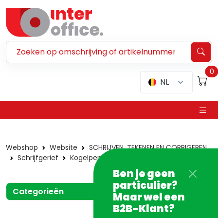
Zoeken ...
0
NL
Webshop
Website
SCHRIJVEN, TEKENEN EN CORRIGEREN
Schrijfgerief
Kogelpennen en -vullingen
Staedtler
Ben je geen
particulier?
Categorieën
Maar wel een
B2B-Klant?