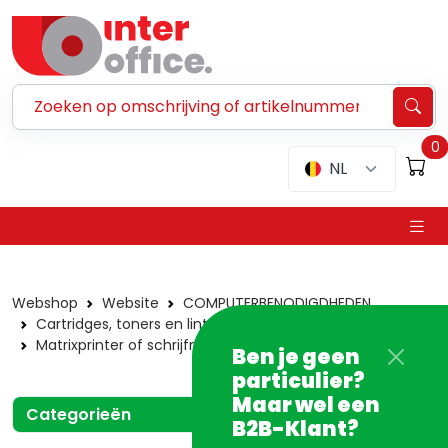
Zoeken ...
0
NL
Webshop
Website
COMPUTERBENODIGDHEDEN
Cartridges, toners en linten
Matrixprinter of schrijfmachine
Oki
Ben je geen
particulier?
Maar wel een
Categorieën
B2B-Klant?