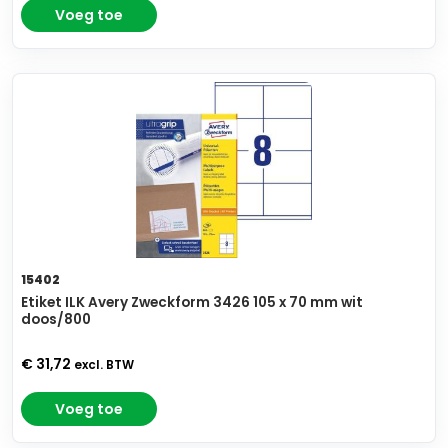
Voeg toe
15402
Etiket ILK Avery Zweckform 3426 105 x 70 mm wit
doos/800
€ 31,72
excl. BTW
Voeg toe