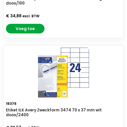
doos/100
€ 34,88
excl. BTW
Voeg toe
15375
Etiket ILK Avery Zweckform 3474 70 x 37 mm wit
doos/2400