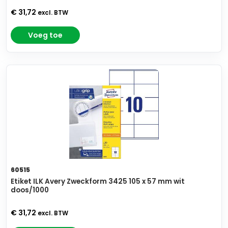
€ 31,72
excl. BTW
Voeg toe
60515
Etiket ILK Avery Zweckform 3425 105 x 57 mm wit
doos/1000
€ 31,72
excl. BTW