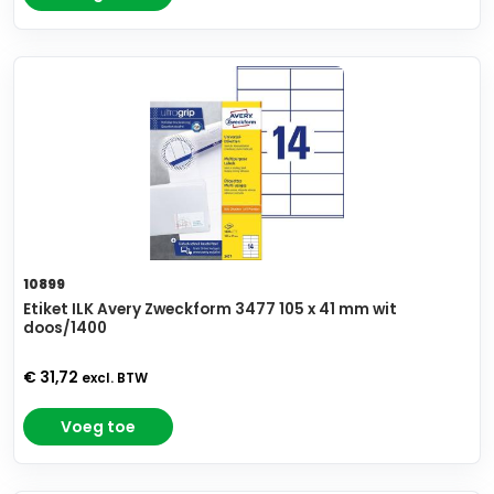
10899
Etiket ILK Avery Zweckform 3477 105 x 41 mm wit
doos/1400
€ 31,72
excl. BTW
Voeg toe