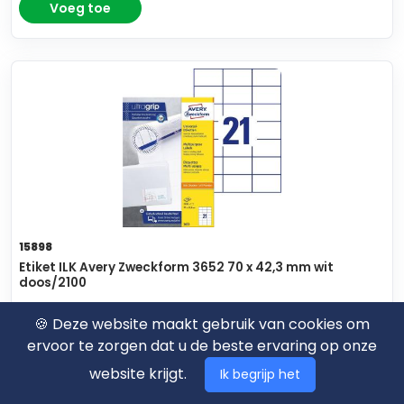
Voeg toe
15898
Etiket ILK Avery Zweckform 3652 70 x 42,3 mm wit
doos/2100
🍪 Deze website maakt gebruik van cookies om
€ 30,57
excl. BTW
ervoor te zorgen dat u de beste ervaring op onze
Voeg toe
website krijgt.
Ik begrijp het