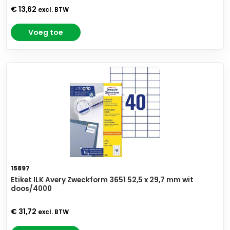
€ 13,62
excl. BTW
Voeg toe
15897
Etiket ILK Avery Zweckform 3651 52,5 x 29,7 mm wit
doos/4000
€ 31,72
excl. BTW