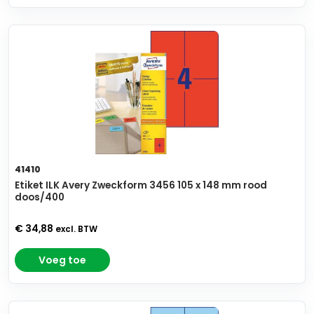
41410
Etiket ILK Avery Zweckform 3456 105 x 148 mm rood
doos/400
€ 34,88
excl. BTW
Voeg toe