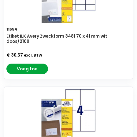
11554
Etiket ILK Avery Zweckform 3481 70 x 41 mm wit
doos/2100
€ 30,57
excl. BTW
Voeg toe