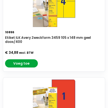
10896
Etiket ILK Avery Zweckform 3459 105 x 148 mm geel
doos/400
€ 34,88
excl. BTW
Voeg toe