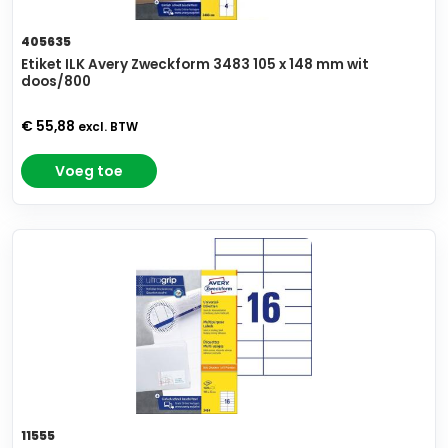
405635
Etiket ILK Avery Zweckform 3483 105 x 148 mm wit
doos/800
€ 55,88
excl. BTW
Voeg toe
11555