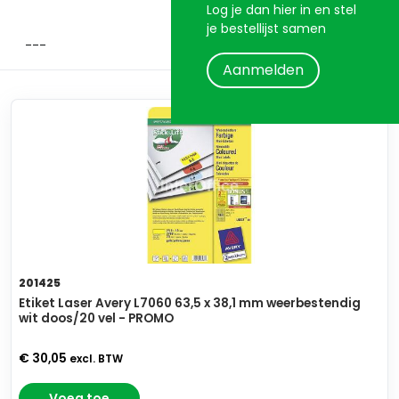
Log je dan hier in en stel
je bestellijst samen
Aanmelden
201425
Etiket Laser Avery L7060 63,5 x 38,1 mm weerbestendig
wit doos/20 vel - PROMO
€ 30,05
excl. BTW
Voeg toe