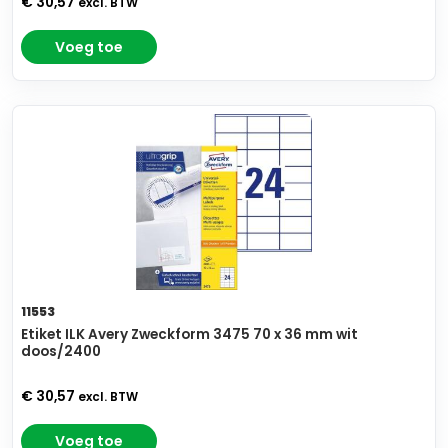
€ 30,57
excl. BTW
Voeg toe
11553
Etiket ILK Avery Zweckform 3475 70 x 36 mm wit
doos/2400
€ 30,57
excl. BTW
Voeg toe