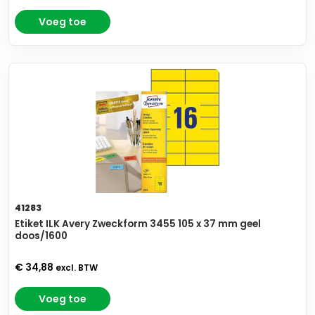
Voeg toe
41283
Etiket ILK Avery Zweckform 3455 105 x 37 mm geel
doos/1600
€ 34,88
excl. BTW
Voeg toe