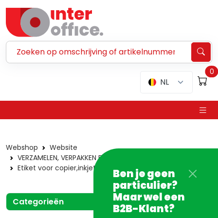
Zoeken ...
0
NL
Webshop
Website
VERZAMELEN, VERPAKKEN EN VERZENDEN
Etiketten
Etiket voor copier,inkjet en laser
ILK Avery
Ben je geen
particulier?
Maar wel een
Categorieën
B2B-Klant?