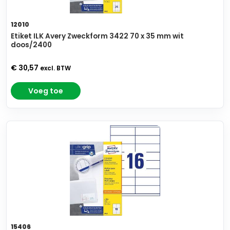
12010
Etiket ILK Avery Zweckform 3422 70 x 35 mm wit
doos/2400
€ 30,57
excl. BTW
Voeg toe
15406