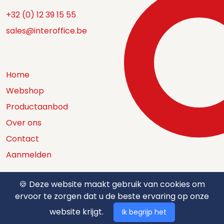
+32 (0) 12 39 15 55
sales@interoffice.be
Home
Webshop
Productaanbod
Over ons
Contact
Aanmelden
🍪 Deze website maakt gebruik van cookies om
ervoor te zorgen dat u de beste ervaring op onze
Catalogus
website krijgt.
Ik begrijp het
Nuttige documenten