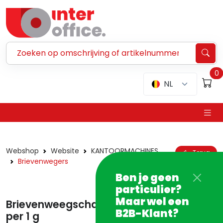
Zoeken ...
0
NL
Webshop
Website
KANTOORMACHINES
Terug
Brievenwegers
Ben je geen
particulier?
Maar wel een
Brievenweegschaal Dymo M2 tot 2 kg -
B2B-Klant?
per 1 g