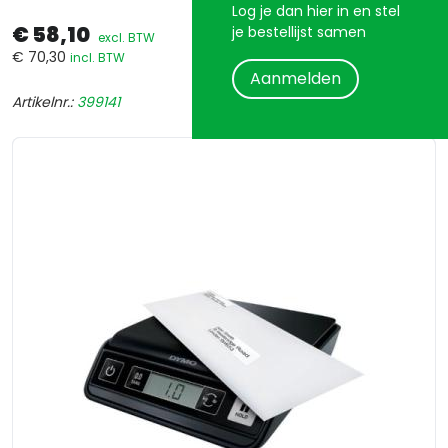
Log je dan hier in en stel
€ 58,10
je bestellijst samen
excl. BTW
€ 70,30
incl. BTW
Aanmelden
Artikelnr.:
399141