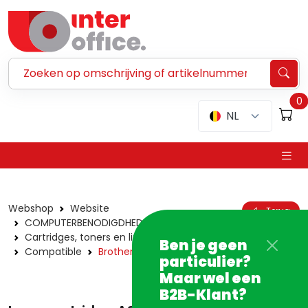
Zoeken ...
0
NL
Webshop
Website
Terug
COMPUTERBENODIGDHEDEN
Cartridges, toners en linten
Laser
Ben je geen
Compatible
Brother
particulier?
Maar wel een
B2B-Klant?