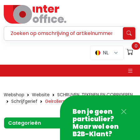
Zoeken ...
0
NL
Webshop
Website
SCHRIJVEN, TEKENEN EN CORRIGEREN
Schrijfgerief
Gelrollers en -vullingen
Ben je geen
particulier?
Categorieën
Maar wel een
B2B-Klant?