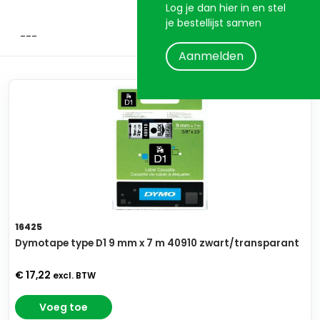
Log je dan hier in en stel
je bestellijst samen
Aanmelden
16425
Dymotape type D1 9 mm x 7 m 40910 zwart/transparant
€ 17,22
excl. BTW
Voeg toe