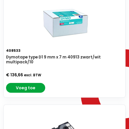
408533
Dymotape type D1 9 mm x 7 m 40913 zwart/wit
multipack/10
€ 136,66
excl. BTW
Voeg toe