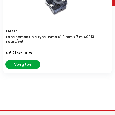
414670
Tape compatible type Dymo D1 9 mm x 7 m 40913
zwart/wit
€ 6,21
excl. BTW
Voeg toe