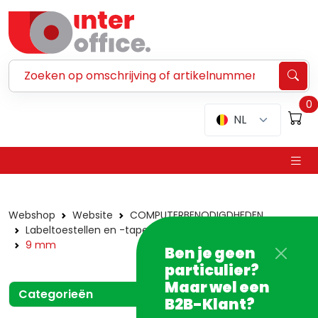
Zoeken ...
0
NL
Webshop
Website
COMPUTERBENODIGDHEDEN
Labeltoestellen en -tapes
Dymo
Tapes
D1
9 mm
Ben je geen
particulier?
Maar wel een
Categorieën
B2B-Klant?