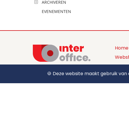
ARCHIVEREN
EVENEMENTEN
Home
Webs
Produ
🍪 Deze website maakt gebruik van c
+32 (0) 12 39 15 55
Over 
sales@interoffice.be
Conta
Aanm