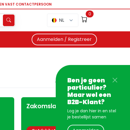
EEN VAST CONTACTPERSOON
0
NL
Aanmelden / Registreer
Ben je geen
particulier?
Maar wel een
B2B-Klant?
Zakomslagen
Log je dan hier in en stel
je bestellijst samen