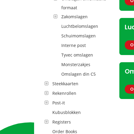
O
formaat
Zakomslagen
Lu
Luchtbelomslagen
Schuimomslagen
O
Interne post
Tyvec omslagen
Monsterzakjes
Om
Omslagen din C5
Steekkaarten
O
Rekenrollen
Post-it
Kubusblokken
Registers
Order Books