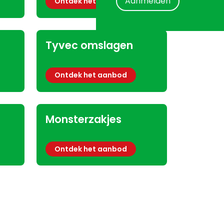
Aanmelden
Ontdek het aanbod
Tyvec omslagen
Ontdek het aanbod
Monsterzakjes
Ontdek het aanbod