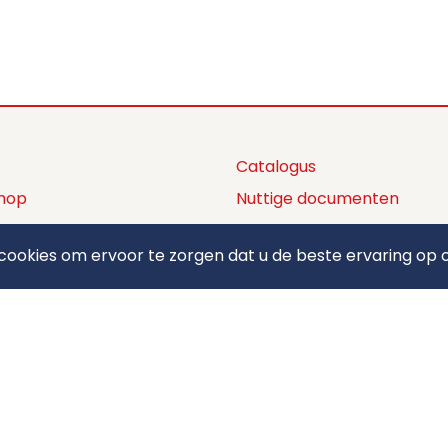
Catalogus
hop
Nuttige documenten
ctaanbod
Privacy policy
ookies om ervoor te zorgen dat u de beste ervaring op o
ons
Algemene voorwaarden
ct
Betaalmethodes
elden