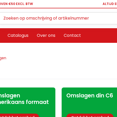
OVEN €50 EXCL. BTW
ALTIJD 
Zoeken ...
Catalogus
Over ons
Contact
gen
slagen
Omslagen din C6
erikaans formaat