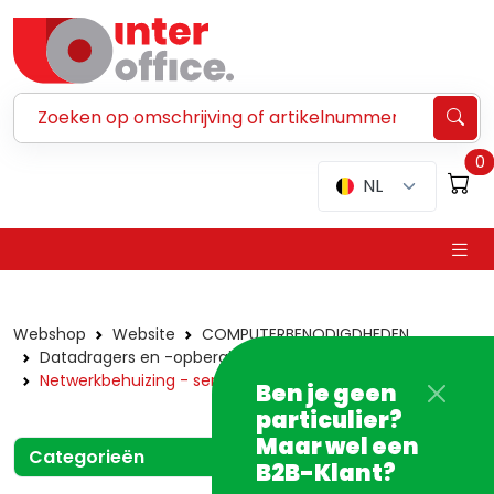
Zoeken ...
0
NL
Webshop
Website
COMPUTERBENODIGDHEDEN
Datadragers en -opberging
Netwerkbehuizing - serverrack
Ben je geen
particulier?
Maar wel een
Categorieën
B2B-Klant?