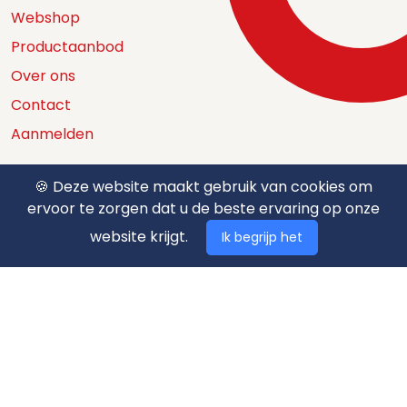
Webshop
Productaanbod
Over ons
Contact
Aanmelden
🍪 Deze website maakt gebruik van cookies om
ervoor te zorgen dat u de beste ervaring op onze
Catalogus
website krijgt.
Ik begrijp het
Nuttige documenten
Privacy policy
Algemene voorwaarden
Betaalmethodes