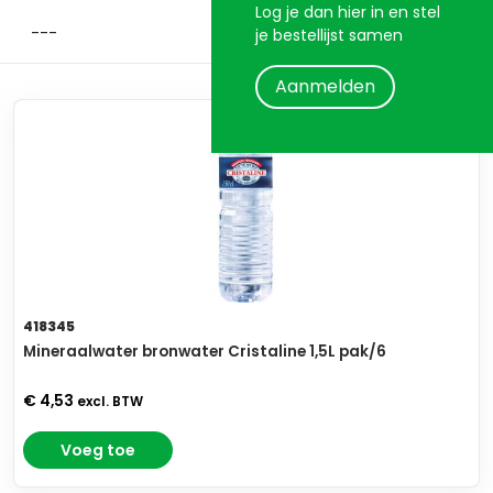
Log je dan hier in en stel
je bestellijst samen
Aanmelden
418345
Mineraalwater bronwater Cristaline 1,5L pak/6
€ 4,53
excl. BTW
Voeg toe