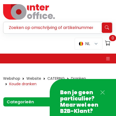
Zoeken ...
0
NL
Webshop
Website
CATERING
Dranken
Koude dranken
Ben je geen
particulier?
Categorieën
Maar wel een
B2B-Klant?