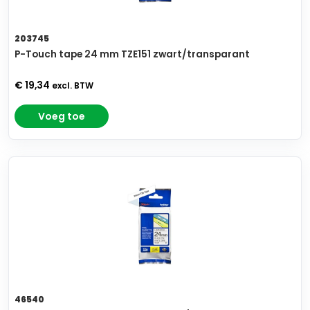
203745
P-Touch tape 24 mm TZE151 zwart/transparant
€ 19,34
excl. BTW
Voeg toe
46540