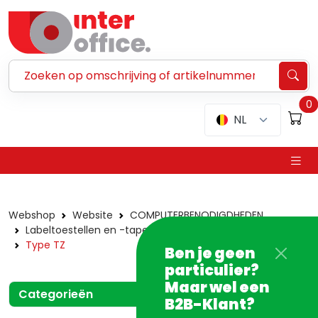
Zoeken ...
0
NL
Webshop
Website
COMPUTERBENODIGDHEDEN
Labeltoestellen en -tapes
P-Touch
Tapes
Type TZ
Ben je geen
particulier?
Maar wel een
Categorieën
B2B-Klant?