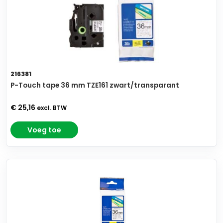
216381
P-Touch tape 36 mm TZE161 zwart/transparant
€ 25,16
excl. BTW
Voeg toe