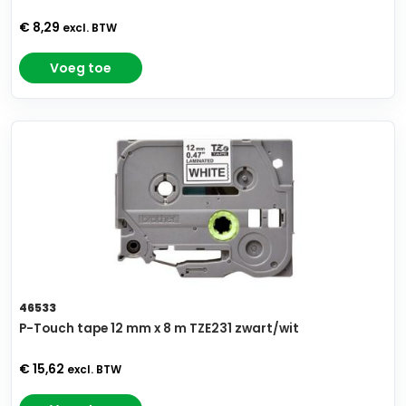
€ 8,29
excl. BTW
Voeg toe
46533
P-Touch tape 12 mm x 8 m TZE231 zwart/wit
€ 15,62
excl. BTW