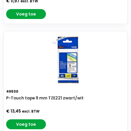
€ 11,97
excl. BTW
Voeg toe
46530
P-Touch tape 9 mm TZE221 zwart/wit
€ 13,45
excl. BTW
Voeg toe