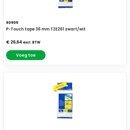
60905
P-Touch tape 36 mm TZE261 zwart/wit
€ 26,64
excl. BTW
Voeg toe