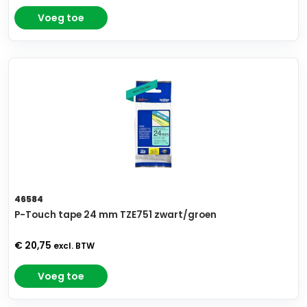
Voeg toe
46584
P-Touch tape 24 mm TZE751 zwart/groen
€ 20,75
excl. BTW
Voeg toe