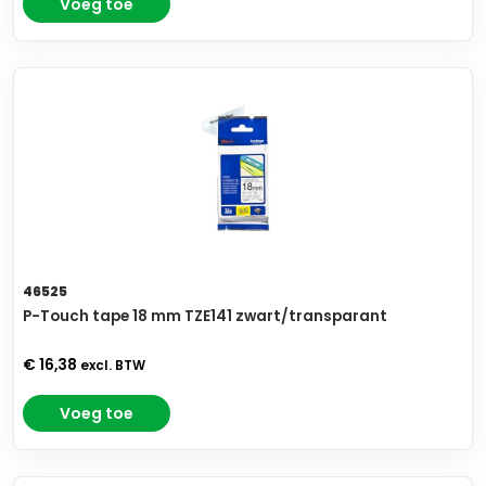
Voeg toe
46525
P-Touch tape 18 mm TZE141 zwart/transparant
€ 16,38
excl. BTW
Voeg toe