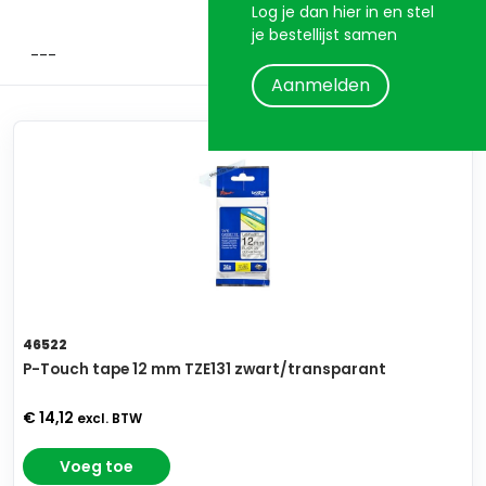
Log je dan hier in en stel
je bestellijst samen
Aanmelden
46522
P-Touch tape 12 mm TZE131 zwart/transparant
€ 14,12
excl. BTW
Voeg toe