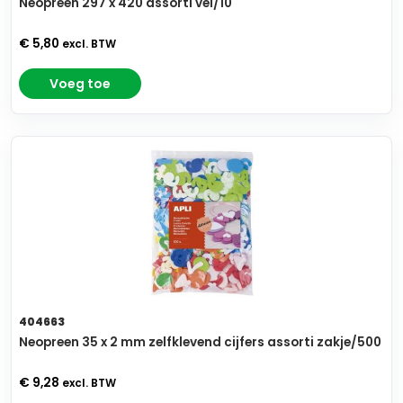
Neopreen 297 x 420 assorti vel/10
€ 5,80
excl. BTW
Voeg toe
404663
Neopreen 35 x 2 mm zelfklevend cijfers assorti zakje/500
€ 9,28
excl. BTW