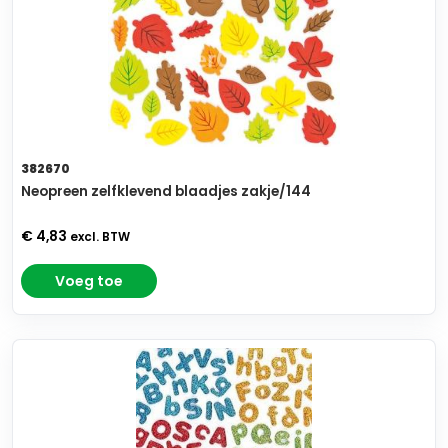
382670
Neopreen zelfklevend blaadjes zakje/144
€ 4,83
excl. BTW
Voeg toe