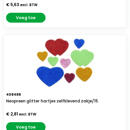
€ 5,63
excl. BTW
Voeg toe
408488
Neopreen glitter hartjes zelfklevend zakje/15
€ 2,81
excl. BTW
Voeg toe