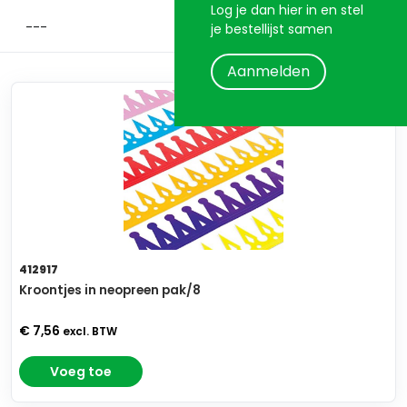
Log je dan hier in en stel
je bestellijst samen
Aanmelden
412917
Kroontjes in neopreen pak/8
€ 7,56
excl. BTW
Voeg toe