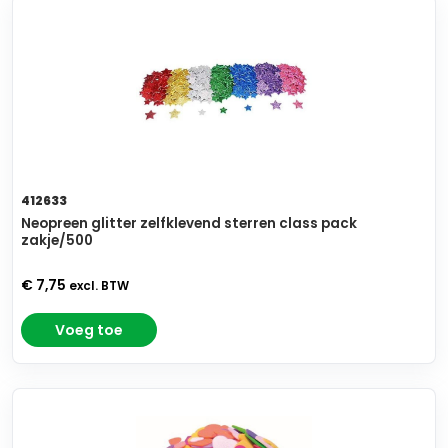
412633
Neopreen glitter zelfklevend sterren class pack
zakje/500
€ 7,75
excl. BTW
Voeg toe