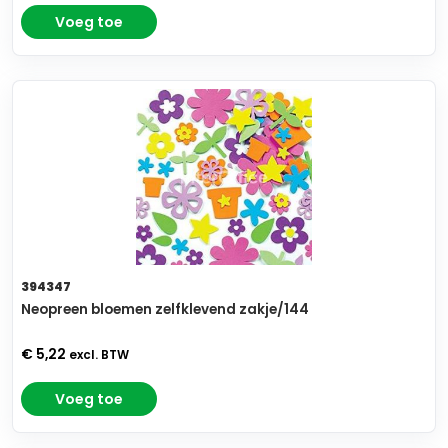
Voeg toe
394347
Neopreen bloemen zelfklevend zakje/144
€ 5,22
excl. BTW
Voeg toe