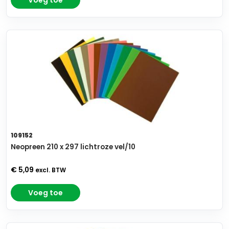
Voeg toe
109152
Neopreen 210 x 297 lichtroze vel/10
€ 5,09
excl. BTW
Voeg toe