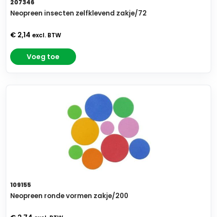
207346
Neopreen insecten zelfklevend zakje/72
€ 2,14
excl. BTW
Voeg toe
109155
Neopreen ronde vormen zakje/200