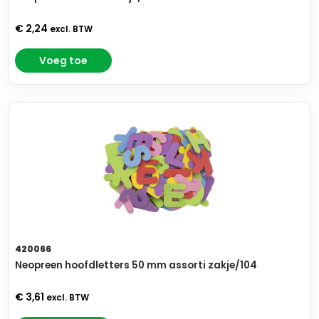
€ 2,24
excl. BTW
Voeg toe
420066
Neopreen hoofdletters 50 mm assorti zakje/104
€ 3,61
excl. BTW