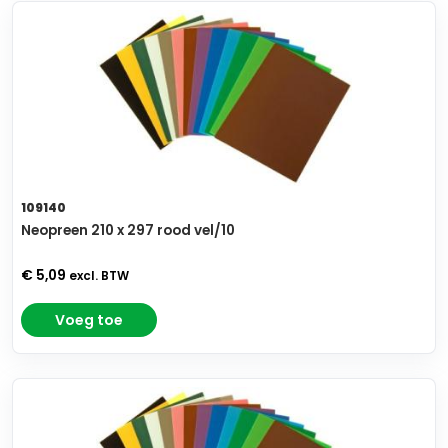
109140
Neopreen 210 x 297 rood vel/10
€ 5,09
excl. BTW
Voeg toe