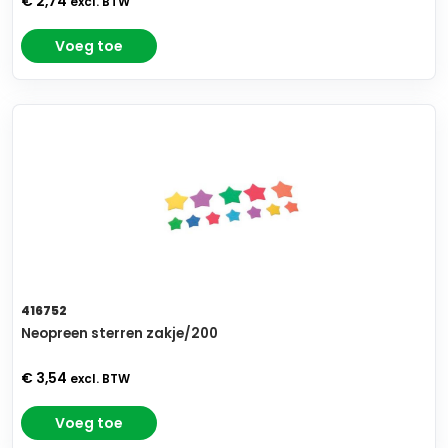
€ 2,74
excl. BTW
Voeg toe
416752
Neopreen sterren zakje/200
€ 3,54
excl. BTW
Voeg toe