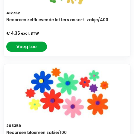
412762
Neopreen zelfklevende letters assorti zakje/400
€ 4,35
excl. BTW
Voeg toe
205359
Neopreen bloemen zakje/100