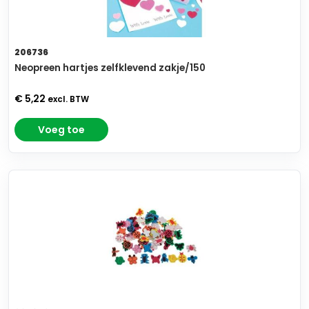
206736
Neopreen hartjes zelfklevend zakje/150
€ 5,22
excl. BTW
Voeg toe