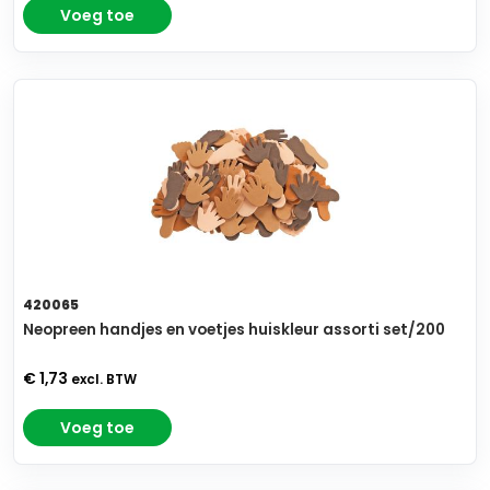
Voeg toe
420065
Neopreen handjes en voetjes huiskleur assorti set/200
€ 1,73
excl. BTW
Voeg toe