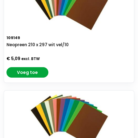
109149
Neopreen 210 x 297 wit vel/10
€ 5,09
excl. BTW
Voeg toe