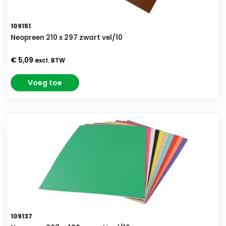
109151
Neopreen 210 x 297 zwart vel/10
€ 5,09
excl. BTW
Voeg toe
109137