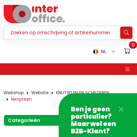
Zoeken ...
0
NL
Webshop
Website
KNUTSELEN EN SCHILDEREN
Neopreen
Ben je geen
particulier?
Categorieën
Maar wel een
B2B-Klant?