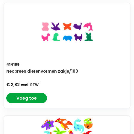
414189
Neopreen dierenvormen zakje/100
€ 2,82
excl. BTW
Voeg toe