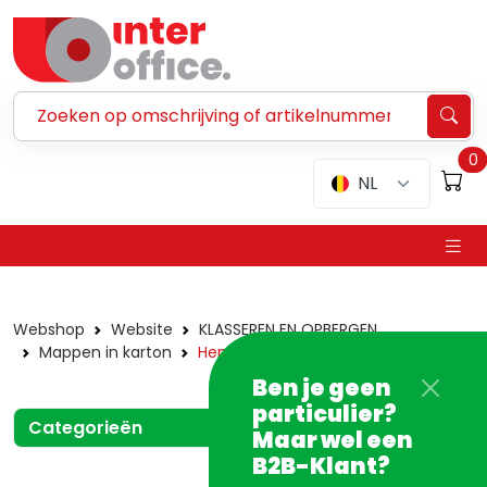
Zoeken ...
0
NL
Webshop
Website
KLASSEREN EN OPBERGEN
Mappen in karton
Hemdmap
Ben je geen
particulier?
Categorieën
Maar wel een
B2B-Klant?