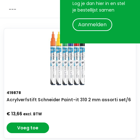
Log je dan hier in en stel
je bestellijst samen
Aanmelden
419878
Acrylverfstift Schneider Paint-it 310 2 mm assorti set/6
€ 13,66
excl. BTW
Voeg toe