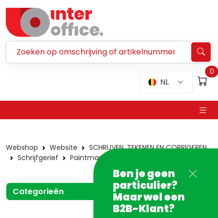
Zoeken ...
0
NL
Webshop
Website
SCHRIJVEN, TEKENEN EN CORRIGEREN
Schrijfgerief
Paintmarkers
Schneider
Ben je geen
particulier?
Categorieën
Maar wel een
B2B-Klant?