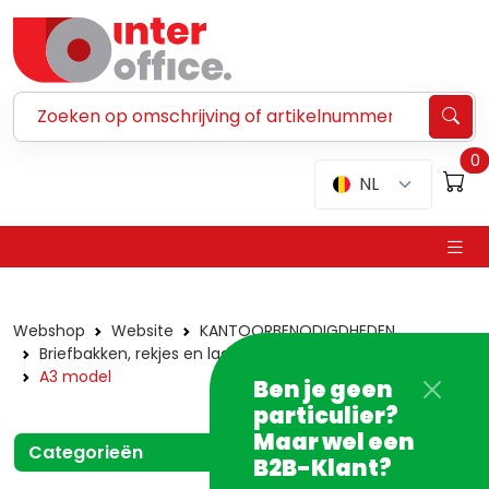
Zoeken ...
0
NL
Webshop
Website
KANTOORBENODIGDHEDEN
Briefbakken, rekjes en ladenblokken
Briefbakken
A3 model
Ben je geen
particulier?
Maar wel een
Categorieën
B2B-Klant?