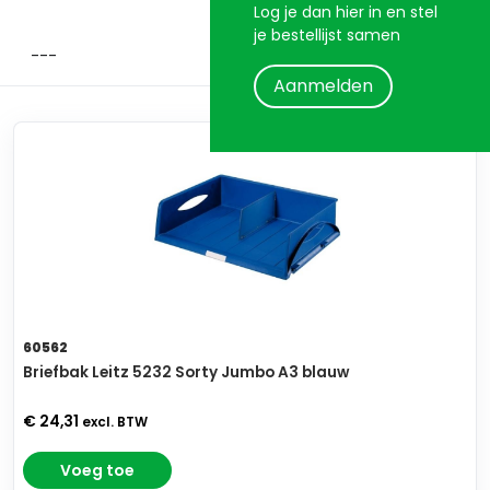
Log je dan hier in en stel
je bestellijst samen
Aanmelden
60562
Briefbak Leitz 5232 Sorty Jumbo A3 blauw
€ 24,31
excl. BTW
Voeg toe