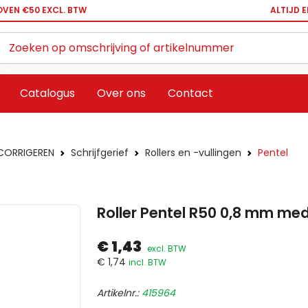
OVEN €50 EXCL. BTW
ALTIJD 
Zoeken ...
Catalogus
Over ons
Contact
 CORRIGEREN
Schrijfgerief
Rollers en -vullingen
Pentel
Roller Pentel R50 0,8 mm me
€ 1,43
excl. BTW
€ 1,74
incl. BTW
Artikelnr.:
415964