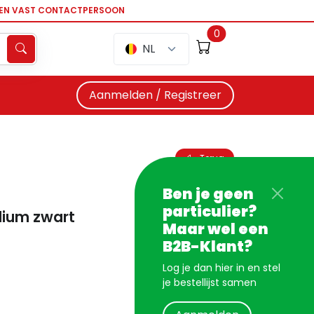
EEN VAST CONTACTPERSOON
0
NL
Aanmelden / Registreer
Terug
Ben je geen
particulier?
dium zwart
Maar wel een
B2B-Klant?
Log je dan hier in en stel
je bestellijst samen