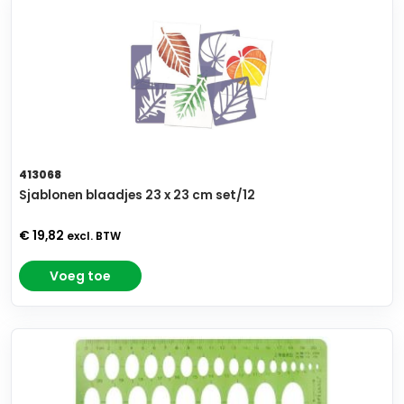
413068
Sjablonen blaadjes 23 x 23 cm set/12
€ 19,82
excl. BTW
Voeg toe