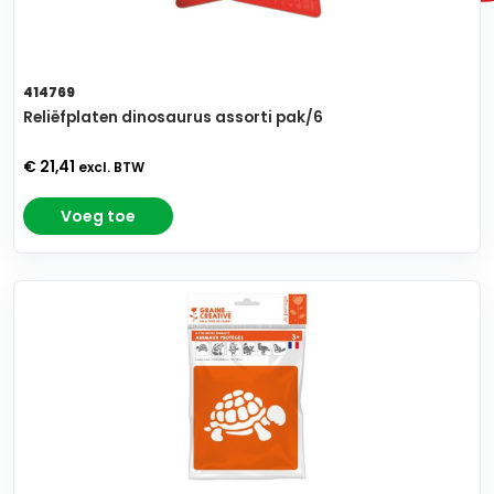
414769
Reliëfplaten dinosaurus assorti pak/6
€ 21,41
excl. BTW
Voeg toe