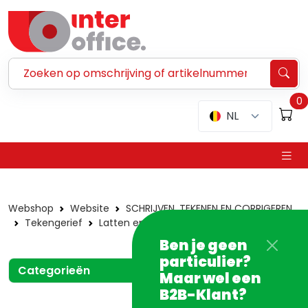
Zoeken ...
0
NL
Webshop
Website
SCHRIJVEN, TEKENEN EN CORRIGEREN
Tekengerief
Latten en sjablonen
Sjablonen
Ben je geen
particulier?
Categorieën
Maar wel een
B2B-Klant?