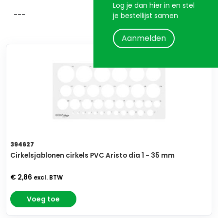
Log je dan hier in en stel
je bestellijst samen
Aanmelden
394627
Cirkelsjablonen cirkels PVC Aristo dia 1 - 35 mm
€ 2,86
excl. BTW
Voeg toe