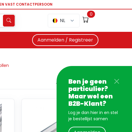
EEN VAST CONTACTPERSOON
0
NL
Aanmelden / Registreer
ollen
Ben je geen
particulier?
Maar wel een
B2B-Klant?
Log je dan hier in en stel
je bestellijst samen