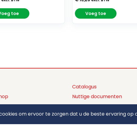
excl. BTW
excl. BTW
Voeg toe
Voeg toe
Catalogus
hop
Nuttige documenten
ctaanbod
Privacy policy
ookies om ervoor te zorgen dat u de beste ervaring op o
ons
Algemene voorwaarden
ct
Betaalmethodes
elden