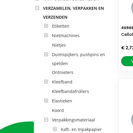
VERZAMELEN, VERPAKKEN EN
VERZENDEN
Etiketten
4056
Cello
Nietmachines
Nietjes
€ 2,7
Duimspijkers, pushpins en
spelden
Ontnieters
Kleefband
Kleefbandafrollers
Elastieken
Koord
Verpakkingsmateriaal
Kaft- en Inpakpapier