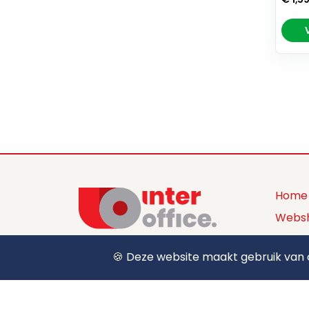
Home
Webs
Produ
🍪 Deze website maakt gebruik van c
+32 (0) 12 39 15 55
Over 
sales@interoffice.be
Conta
Aanm