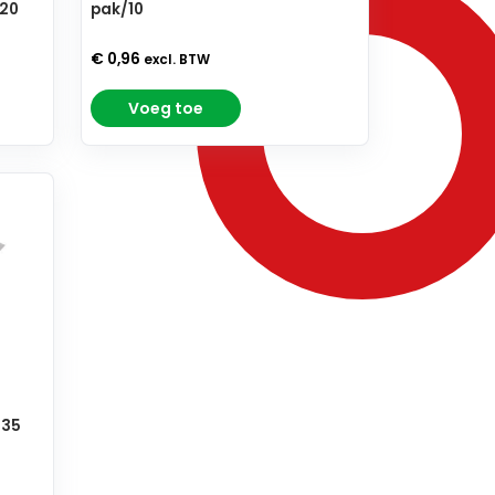
/20
pak/10
€ 0,96
excl. BTW
Voeg toe
235