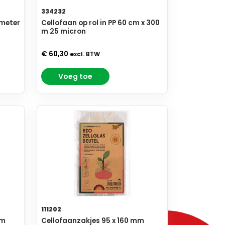
334232
 meter
Cellofaan op rol in PP 60 cm x 300
m 25 micron
€ 60,30
excl. BTW
Voeg toe
111202
mm
Cellofaanzakjes 95 x 160 mm