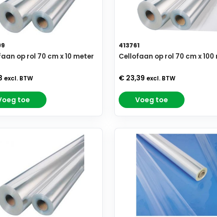
99
413761
faan op rol 70 cm x 10 meter
Cellofaan op rol 70 cm x 100
3
€ 23,39
excl. BTW
excl. BTW
Voeg toe
Voeg toe