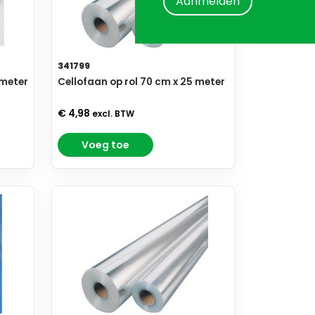
Aanmelden
341799
 meter
Cellofaan op rol 70 cm x 25 meter
€ 4,98
excl. BTW
Voeg toe