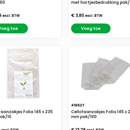
100
met hartjesbedrukking pak
9
€ 3,80
excl. BTW
excl. BTW
Voeg toe
Voeg toe
415527
faanzakjes Folia 145 x 235
Cellofaanzakjes Folia 145 x 
ak/10
mm pak/100
9
€ 13,28