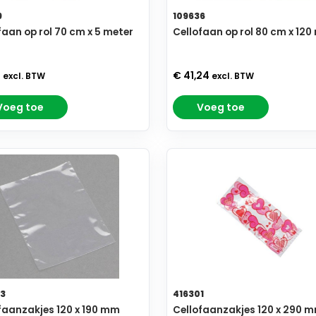
9
109636
faan op rol 70 cm x 5 meter
Cellofaan op rol 80 cm x 120
9
€ 41,24
excl. BTW
excl. BTW
Voeg toe
Voeg toe
3
416301
faanzakjes 120 x 190 mm
Cellofaanzakjes 120 x 290 