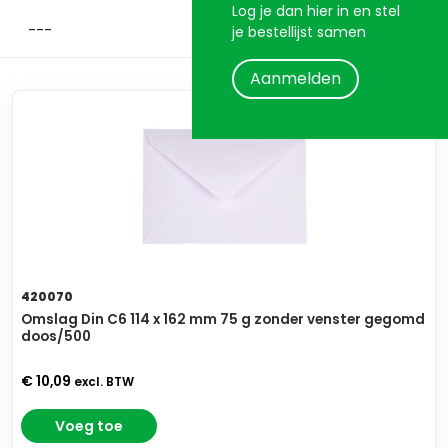
Log je dan hier in en stel
je bestellijst samen
Aanmelden
420070
Omslag Din C6 114 x 162 mm 75 g zonder venster gegomd
doos/500
€ 10,09
excl. BTW
Voeg toe