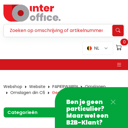
Zoeken ...
0
NL
Webshop
Website
PAPIERWAREN
Omslagen
Omslagen din C6
Gegomd
Ben je geen
particulier?
Categorieën
Maar wel een
B2B-Klant?