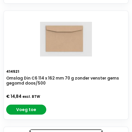
414521
Omslag Din C6 114 x 162 mm 70 g zonder venster gems
gegomd doos/500
€ 14,84
excl. BTW
Voeg toe