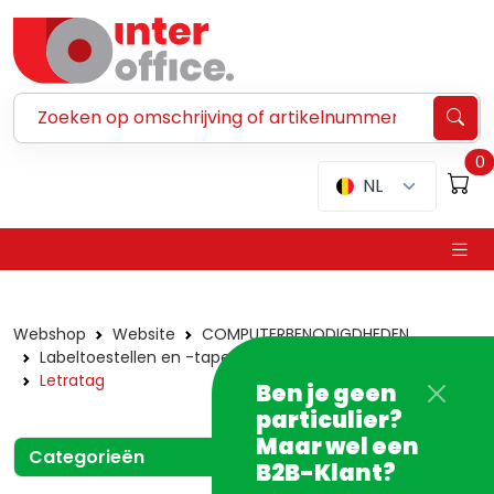
Zoeken ...
0
NL
Webshop
Website
COMPUTERBENODIGDHEDEN
Labeltoestellen en -tapes
Dymo
Toestellen
Letratag
Ben je geen
particulier?
Maar wel een
Categorieën
B2B-Klant?