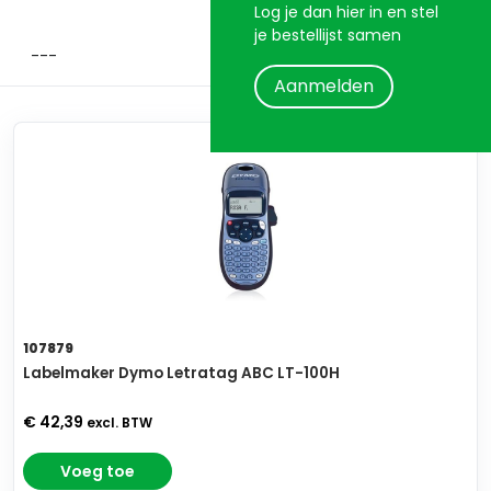
Log je dan hier in en stel
je bestellijst samen
Aanmelden
107879
Labelmaker Dymo Letratag ABC LT-100H
€ 42,39
excl. BTW
Voeg toe