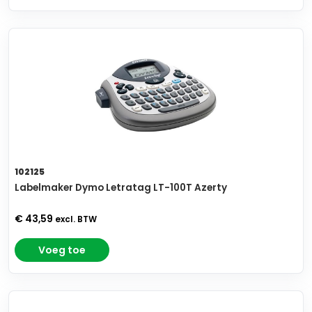
102125
Labelmaker Dymo Letratag LT-100T Azerty
€ 43,59
excl. BTW
Voeg toe