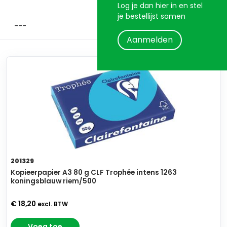
Log je dan hier in en stel
je bestellijst samen
Aanmelden
201329
Kopieerpapier A3 80 g CLF Trophée intens 1263
koningsblauw riem/500
€ 18,20
excl. BTW
Voeg toe