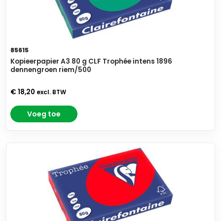
85615
Kopieerpapier A3 80 g CLF Trophée intens 1896
dennengroen riem/500
€ 18,20
excl. BTW
Voeg toe