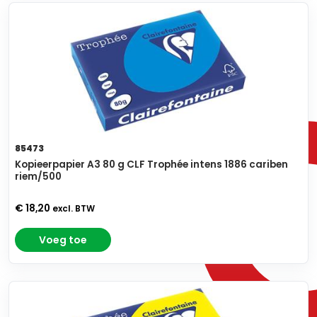
85473
Kopieerpapier A3 80 g CLF Trophée intens 1886 cariben
riem/500
€ 18,20
excl. BTW
Voeg toe