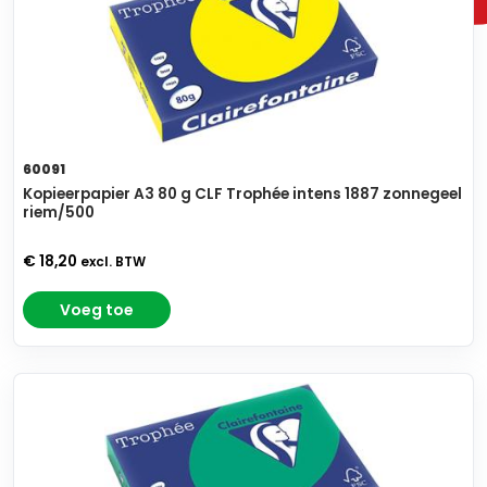
60091
Kopieerpapier A3 80 g CLF Trophée intens 1887 zonnegeel
riem/500
€ 18,20
excl. BTW
Voeg toe