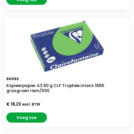
60092
Kopieerpapier A3 80 g CLF Trophée intens 1885
grasgroen riem/500
€ 18,20
excl. BTW
Voeg toe