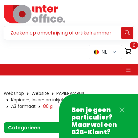
Zoeken ...
0
NL
Webshop
Website
PAPIERWAREN
Kopieer-, laser- en inkjetpapier
Gekleurd papier
A3 formaat
80 g
Ben je geen
particulier?
Maar wel een
Categorieën
B2B-Klant?