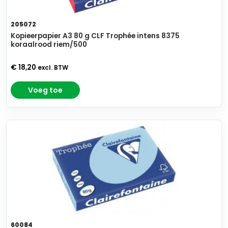
205072
Kopieerpapier A3 80 g CLF Trophée intens 8375
koraalrood riem/500
€ 18,20
excl. BTW
Voeg toe
60084