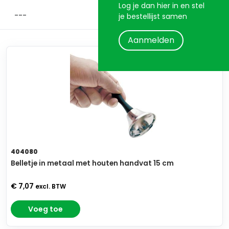
Log je dan hier in en stel
je bestellijst samen
Aanmelden
404080
Belletje in metaal met houten handvat 15 cm
€ 7,07
excl. BTW
Voeg toe