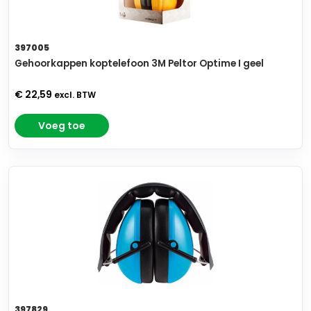
397005
Gehoorkappen koptelefoon 3M Peltor Optime I geel
€ 22,59
excl. BTW
Voeg toe
397829