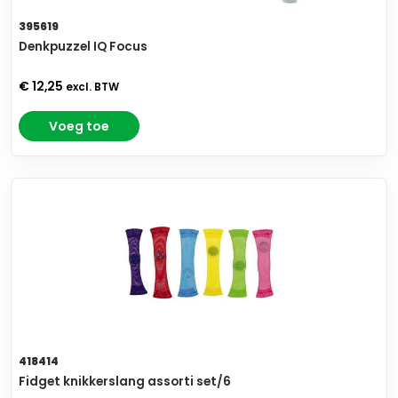
395619
Denkpuzzel IQ Focus
€ 12,25
excl. BTW
Voeg toe
418414
Fidget knikkerslang assorti set/6