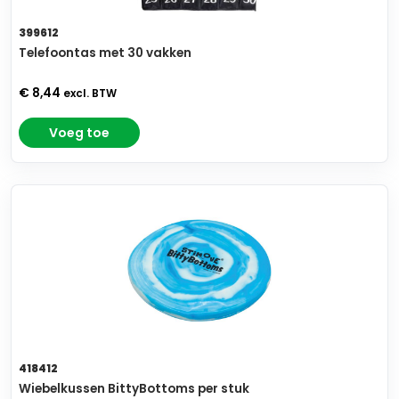
399612
Telefoontas met 30 vakken
€ 8,44
excl. BTW
Voeg toe
418412
Wiebelkussen BittyBottoms per stuk