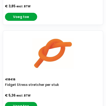
€ 3,85
excl. BTW
Voeg toe
418416
Fidget Stress stretcher per stuk
€ 5,36
excl. BTW