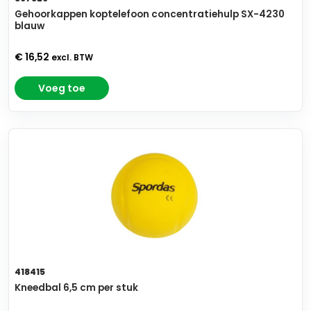
Gehoorkappen koptelefoon concentratiehulp SX-4230
blauw
€ 16,52
excl. BTW
Voeg toe
418415
Kneedbal 6,5 cm per stuk