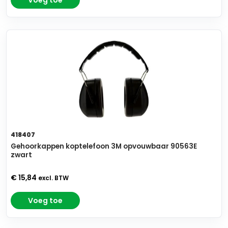
Voeg toe
418407
Gehoorkappen koptelefoon 3M opvouwbaar 90563E
zwart
€ 15,84
excl. BTW
Voeg toe