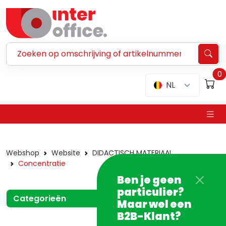
Zoeken ...
0
NL
Webshop
Website
DIDACTISCH MATERIAAL
Concentratie
Ben je geen
particulier?
Categorieën
Maar wel een
B2B-Klant?