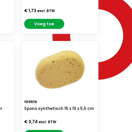
€ 1,73
excl. BTW
Voeg toe
109510
cm
Spons synthetisch 15 x 10 x 5,5 cm
€ 0,74
excl. BTW