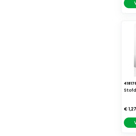
41817
Stofd
€ 1,2