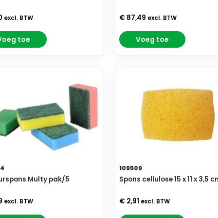
0
€ 87,49
excl. BTW
excl. BTW
Voeg toe
Voeg toe
24
109509
rspons Multy pak/5
Spons cellulose 15 x 11 x 3,5 
9
€ 2,91
excl. BTW
excl. BTW