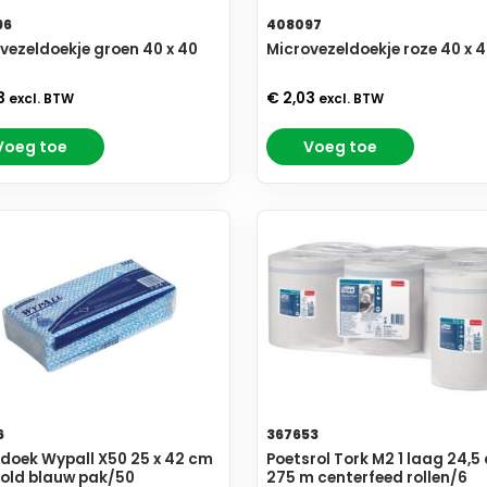
96
408097
vezeldoekje groen 40 x 40
Microvezeldoekje roze 40 x 
3
€ 2,03
excl. BTW
excl. BTW
Voeg toe
Voeg toe
6
367653
doek Wypall X50 25 x 42 cm
Poetsrol Tork M2 1 laag 24,5
fold blauw pak/50
275 m centerfeed rollen/6