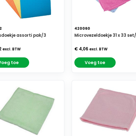
2
420060
doekje assorti pak/3
Microvezeldoekje 31 x 33 set
2
€ 4,06
excl. BTW
excl. BTW
Voeg toe
Voeg toe