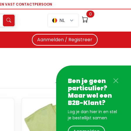
EEN VAST CONTACTPERSOON
0
NL
Aanmelden / Registreer
Ben je geen
particulier?
Maar wel een
B2B-Klant?
Log je dan hier in en stel
je bestellijst samen