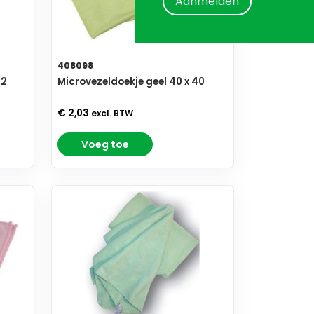
Aanmelden
408098
/2
Microvezeldoekje geel 40 x 40
€ 2,03
excl. BTW
Voeg toe