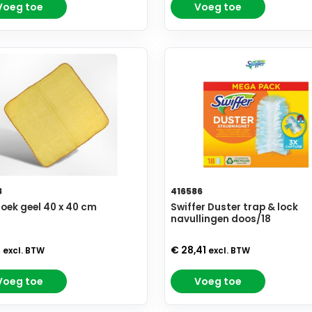
Voeg toe
Voeg toe
8
416586
oek geel 40 x 40 cm
Swiffer Duster trap & lock
navullingen doos/18
7
€ 28,41
excl. BTW
excl. BTW
Voeg toe
Voeg toe