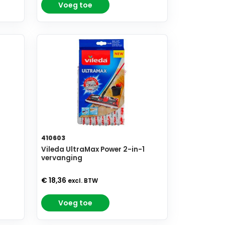
Voeg toe
410603
Vileda UltraMax Power 2-in-1
vervanging
€ 18,36
excl. BTW
Voeg toe