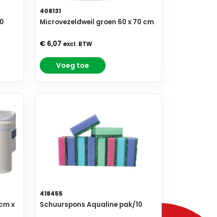
408131
40
Microvezeldweil groen 60 x 70 cm
€ 6,07
excl. BTW
Voeg toe
418455
 cm x
Schuurspons Aqualine pak/10