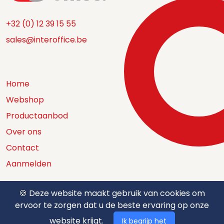
+32 (0) 12 39 15 55
sales@interoffice.be
Home
Webshop
Productaanbod
Over ons
Contact
Aanmelden
🍪 Deze website maakt gebruik van cookies om
ervoor te zorgen dat u de beste ervaring op onze
Catalogus
website krijgt.
Ik begrijp het
Nuttige documenten