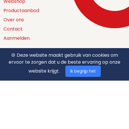
Webshop
Productaanbod
Over ons
Contact
Aanmelden
🍪 Deze website maakt gebruik van cookies om
ervoor te zorgen dat u de beste ervaring op onze
Catalogus
website krijgt.
Ik begrijp het
Nuttige documenten
Privacy policy
Algemene voorwaarden
Betaalmethodes