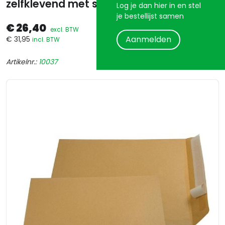
zelfklevend met strip gems doos/250
Log je dan hier in en stel
je bestellijst samen
€ 26,40
excl. BTW
Aanmelden
€ 31,95
incl. BTW
Artikelnr.:
10037