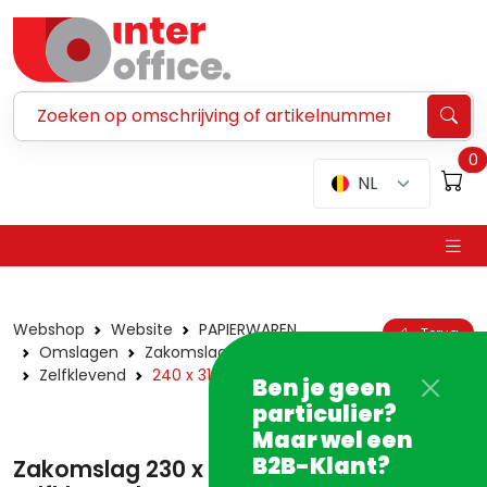
Zoeken ...
0
NL
Webshop
Website
PAPIERWAREN
Terug
Omslagen
Zakomslagen
Zelfklevend
240 x 310
Ben je geen
particulier?
Maar wel een
B2B-Klant?
Zakomslag 230 x 310 mm 90 g