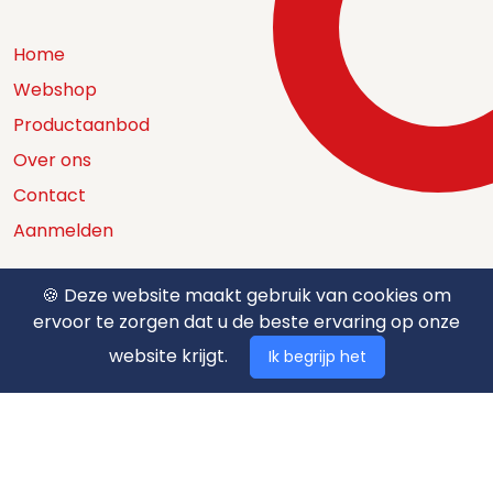
Home
Webshop
Productaanbod
Over ons
Contact
Aanmelden
🍪 Deze website maakt gebruik van cookies om
ervoor te zorgen dat u de beste ervaring op onze
Catalogus
website krijgt.
Ik begrijp het
Nuttige documenten
Privacy policy
Algemene voorwaarden