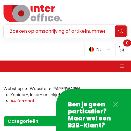
Zoeken ...
0
NL
Webshop
Website
PAPIERWAREN
Kopieer-, laser- en inkjetpapier
Wit papier
A4 formaat
Ben je geen
particulier?
Maar wel een
Categorieën
B2B-Klant?