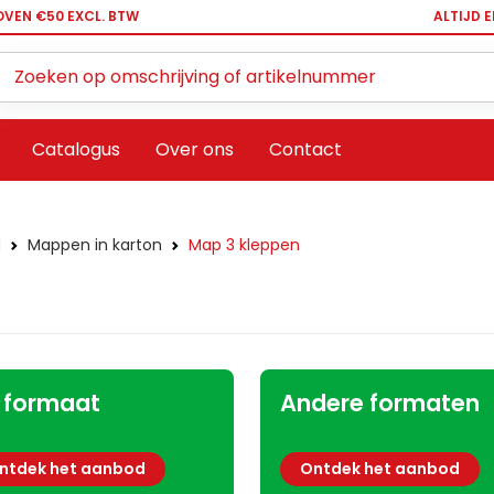
OVEN €50 EXCL. BTW
ALTIJD 
Zoeken ...
Catalogus
Over ons
Contact
N
Mappen in karton
Map 3 kleppen
 formaat
Andere formaten
ntdek het aanbod
Ontdek het aanbod