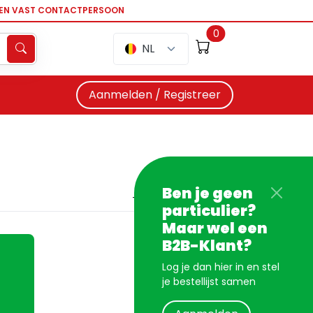
EEN VAST CONTACTPERSOON
0
NL
Aanmelden / Registreer
Ben je geen
particulier?
Maar wel een
B2B-Klant?
Log je dan hier in en stel
je bestellijst samen