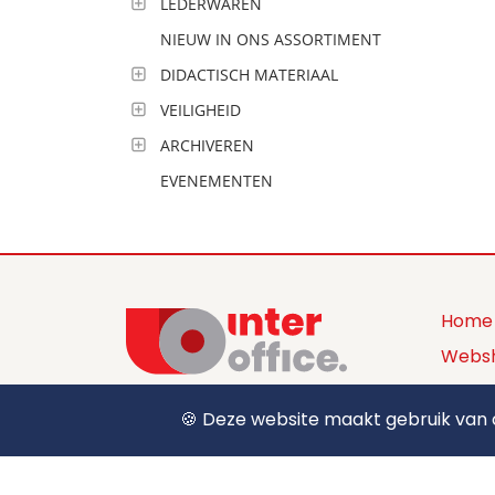
LEDERWAREN
NIEUW IN ONS ASSORTIMENT
DIDACTISCH MATERIAAL
VEILIGHEID
ARCHIVEREN
EVENEMENTEN
Home
Webs
Produ
🍪 Deze website maakt gebruik van c
+32 (0) 12 39 15 55
Over 
sales@interoffice.be
Conta