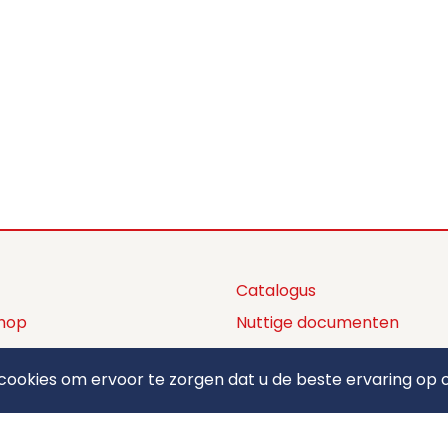
Catalogus
hop
Nuttige documenten
ctaanbod
Privacy policy
ookies om ervoor te zorgen dat u de beste ervaring op o
ons
Algemene voorwaarden
ct
Betaalmethodes