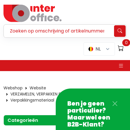
Zoeken ...
0
NL
Webshop
Website
VERZAMELEN, VERPAKKEN EN VERZENDEN
Verpakkingsmateriaal
Packinglist
Ben je geen
particulier?
Maar wel een
Categorieën
B2B-Klant?