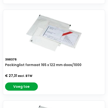
398375
Packinglist formaat 165 x 122 mm doos/1000
€ 27,31
excl. BTW
Voeg toe