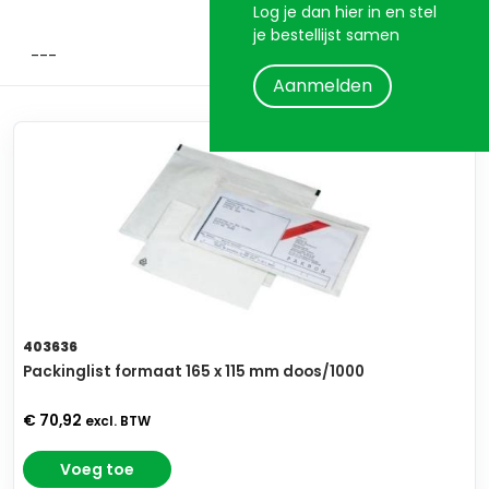
Log je dan hier in en stel
je bestellijst samen
Aanmelden
403636
Packinglist formaat 165 x 115 mm doos/1000
€ 70,92
excl. BTW
Voeg toe