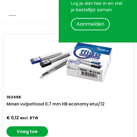
Log je dan hier in en stel
je bestellijst samen
Aanmelden
102498
Minen vulpotlood 0,7 mm HB economy etui/12
€ 0,12
excl. BTW
Voeg toe