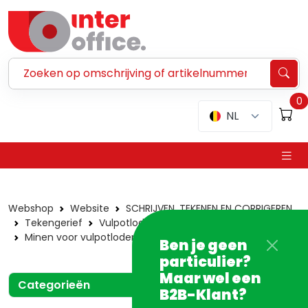
Zoeken ...
0
NL
Webshop
Website
SCHRIJVEN, TEKENEN EN CORRIGEREN
Tekengerief
Vulpotloden en -minen
Minen voor vulpotloden
0,7 mm
Ben je geen
particulier?
Maar wel een
Categorieën
B2B-Klant?