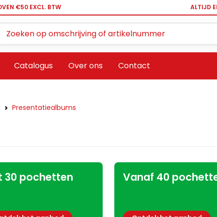
OVEN €50 EXCL. BTW
ALTIJD 
Zoeken ...
Catalogus
Over ons
Contact
N
Presentatiealbums
t 30 pochetten
Vanaf 40 pochett