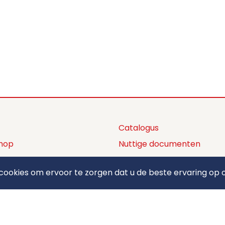
Catalogus
hop
Nuttige documenten
ctaanbod
Privacy policy
ookies om ervoor te zorgen dat u de beste ervaring op o
ons
Algemene voorwaarden
ct
Betaalmethodes
elden