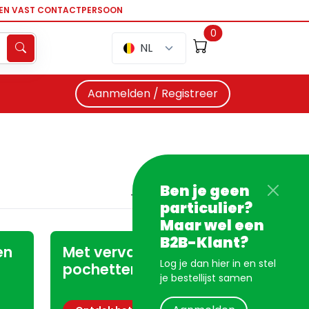
EEN VAST CONTACTPERSOON
0
NL
Aanmelden / Registreer
Ben je geen
particulier?
Maar wel een
B2B-Klant?
en
Met vervangbare
Log je dan hier in en stel
pochetten
je bestellijst samen