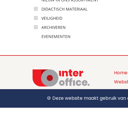
DIDACTISCH MATERIAAL
VEILIGHEID
ARCHIVEREN
EVENEMENTEN
Home
Webs
Produ
🍪 Deze website maakt gebruik van c
+32 (0) 12 39 15 55
Over 
sales@interoffice.be
Conta
Aanm