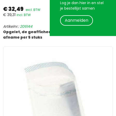
Log je dan hier in en stel
€ 32,49
je bestellijst samen
excl. BTW
€ 39,31
incl. BTW
Aanmelden
Artikelnr.:
206144
Opgelet, de geafficheerde prijs is per stuk. Verplichte
afname per 5 stuks