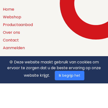
Home
Webshop
Productaanbod
Over ons
Contact
Aanmelden
🍪 Deze website maakt gebruik van cookies om
ervoor te zorgen dat u de beste ervaring op onze
Catalogus
website krijgt.
Ik begrijp het
Nuttige documenten
Privacy policy
Algemene voorwaarden
Betaalmethodes