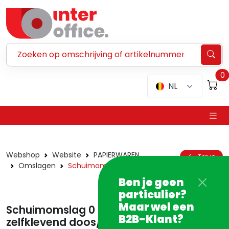
Zoeken ...
0
NL
Webshop
Website
PAPIERWAREN
Terug
Omslagen
Schuimomslagen
Ben je geen
particulier?
Maar wel een
Schuimomslag 0 152 x 229 mm
B2B-Klant?
zelfklevend doos/100