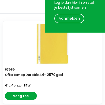
Log je dan hier in en stel
je bestellijst samen
Aanmelden
87050
Offertemap Durable A4+ 2570 geel
€ 0,45
excl. BTW
Voeg toe