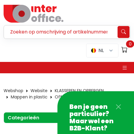
Zoeken ...
0
NL
Webshop
Website
KLASSEREN EN OPBERGEN
Mappen in plastic
Offertemappen
A4+ extra breed
Ben je geen
particulier?
Categorieën
Maar wel een
B2B-Klant?