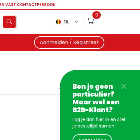
EEN VAST CONTACTPERSOON
0
NL
Aanmelden / Registreer
Ben je geen
particulier?
Maar wel een
B2B-Klant?
Log je dan hier in en stel
je bestellijst samen