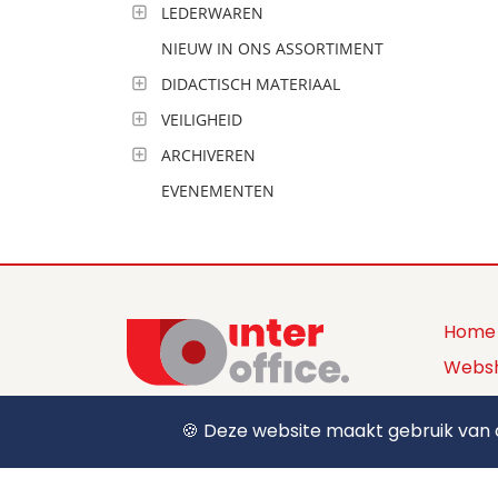
LEDERWAREN
NIEUW IN ONS ASSORTIMENT
DIDACTISCH MATERIAAL
VEILIGHEID
ARCHIVEREN
EVENEMENTEN
Home
Webs
Produ
🍪 Deze website maakt gebruik van c
+32 (0) 12 39 15 55
Over 
sales@interoffice.be
Conta