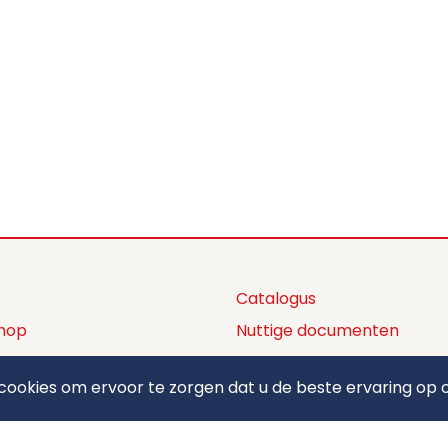
Catalogus
hop
Nuttige documenten
ctaanbod
Privacy policy
ookies om ervoor te zorgen dat u de beste ervaring op o
ons
Algemene voorwaarden
ct