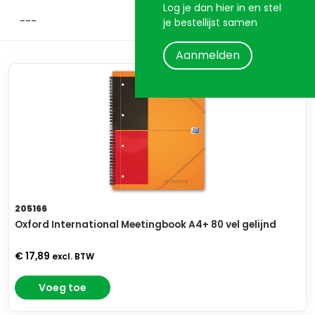
Log je dan hier in en stel
je bestellijst samen
Aanmelden
205166
Oxford International Meetingbook A4+ 80 vel gelijnd
€ 17,89
excl. BTW
Voeg toe