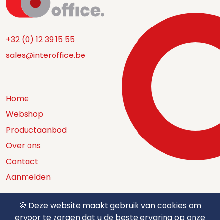
+32 (0) 12 39 15 55
sales@interoffice.be
Home
Webshop
Productaanbod
Over ons
Contact
Aanmelden
🍪 Deze website maakt gebruik van cookies om
ervoor te zorgen dat u de beste ervaring op onze