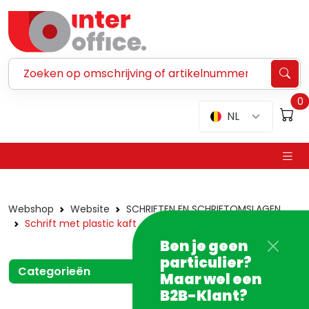
Zoeken ...
0
NL
Webshop
Website
SCHRIFTEN EN SCHRIFTOMSLAGEN
Schrift met plastic kaft
Ben je geen
particulier?
Categorieën
Maar wel een
B2B-Klant?