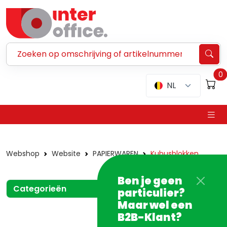
Zoeken ...
0
NL
Webshop
Website
PAPIERWAREN
Kubusblokken
Ben je geen
Categorieën
particulier?
Maar wel een
B2B-Klant?