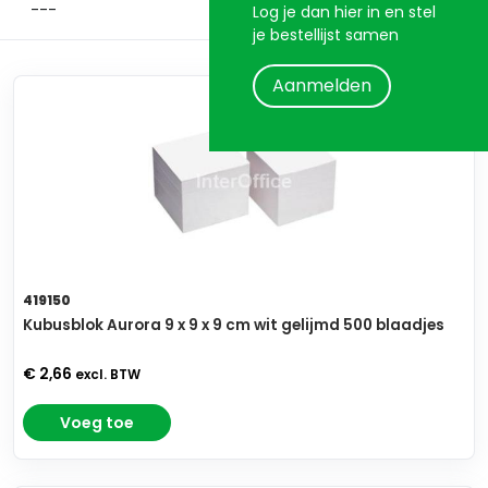
Log je dan hier in en stel
je bestellijst samen
Aanmelden
419150
Kubusblok Aurora 9 x 9 x 9 cm wit gelijmd 500 blaadjes
€ 2,66
excl. BTW
Voeg toe