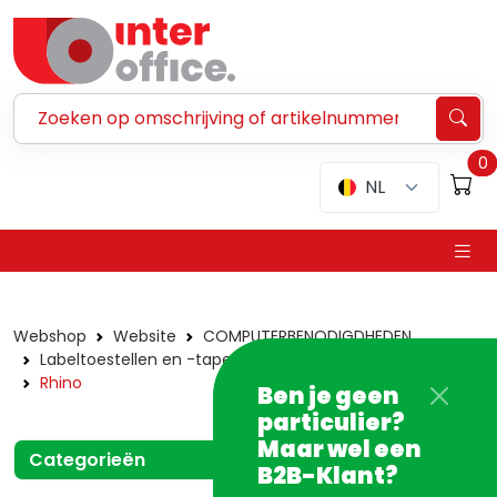
Zoeken ...
0
NL
Webshop
Website
COMPUTERBENODIGDHEDEN
Labeltoestellen en -tapes
Dymo
Toestellen
Rhino
Ben je geen
particulier?
Maar wel een
Categorieën
B2B-Klant?