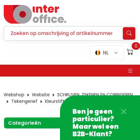
Zoeken ...
0
NL
Webshop
Website
SCHRIJVEN, TEKENEN EN CORRIGEREN
Tekengerief
Kleurstiften
Bic - Conté
Per kleur
Ben je geen
particulier?
Categorieën
Maar wel een
B2B-Klant?