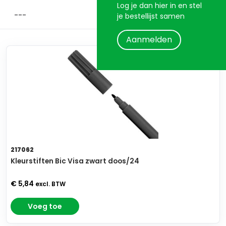
Log je dan hier in en stel
je bestellijst samen
Aanmelden
217062
Kleurstiften Bic Visa zwart doos/24
€ 5,84
excl. BTW
Voeg toe