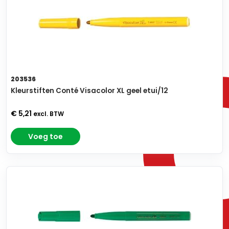
203536
Kleurstiften Conté Visacolor XL geel etui/12
€ 5,21
excl. BTW
Voeg toe