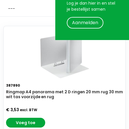
Log je dan hier in en stel
je bestellijst samen
Aanmelden
387890
Ringmap A4 panorama met 2 D ringen 20 mm rug 30 mm
wit tas voorzijde en rug
€ 3,53
excl. BTW
Voeg toe