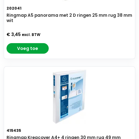
202041
Ringmap A5 panorama met 2 D ringen 25 mm rug 38 mm
wit
€ 3,45
excl. BTW
Voeg toe
415435
Ringmap Kreacover A4+ 4 ringen 30 mm rug 49 mm