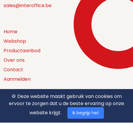
sales@interoffice.be
Home
Webshop
Productaanbod
Over ons
Contact
Aanmelden
🍪 Deze website maakt gebruik van cookies om
ervoor te zorgen dat u de beste ervaring op onze
Catalogus
website krijgt.
Ik begrijp het
Nuttige documenten
Privacy policy