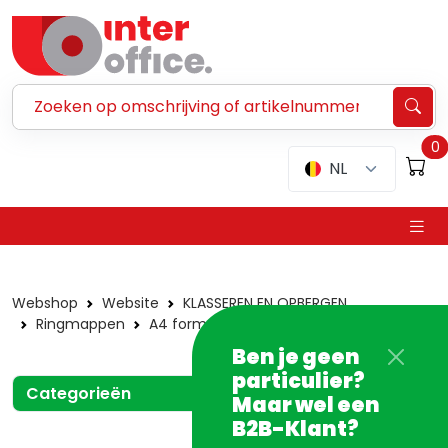
Zoeken ...
0
NL
Webshop
Website
KLASSEREN EN OPBERGEN
Ringmappen
A4 formaat
Panoramamappen
Ben je geen
particulier?
Categorieën
Maar wel een
B2B-Klant?